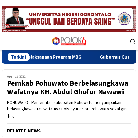
Skip
to
content
Mobile
Menu
Pelaksanaan Program MBG
Terkini
Gubernur Gusnar Tinjau Progre
April 23, 2021
Pemkab Pohuwato Berbelasungkawa
Wafatnya KH. Abdul Ghofur Nawawi
POHUWATO - Pemerintah kabupaten Pohuwato menyampaikan
belasungkawa atas wafatnya Rois Syuriah NU Pohuwato sekaligus
[…]
RELATED NEWS