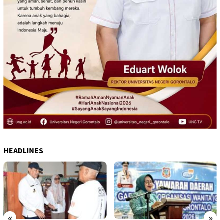
HEADLINES
«
»