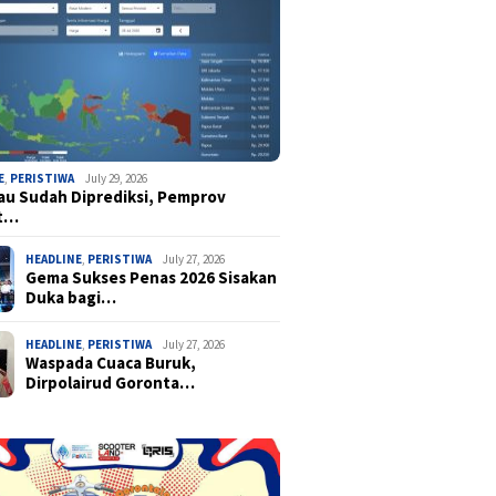
E
,
PERISTIWA
July 29, 2026
u Sudah Diprediksi, Pemprov
t…
HEADLINE
,
PERISTIWA
July 27, 2026
Gema Sukses Penas 2026 Sisakan
Duka bagi…
HEADLINE
,
PERISTIWA
July 27, 2026
Waspada Cuaca Buruk,
Dirpolairud Goronta…