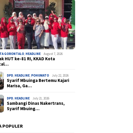
OTA GORONTALO
,
HEADLINE
August 7, 2026
k HUT ke-81 RI, KKAD Kota
tal…
DPD
,
HEADLINE
,
POHUWATO
July 22, 2026
Syarif Mbuinga Bertemu Kajari
Marisa, Ga…
DPD
,
HEADLINE
July 21, 2026
Sambangi Dinas Nakertrans,
Syarif Mbuing…
A POPULER