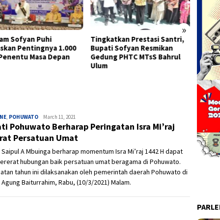
»
am Sofyan Puhi
Tingkatkan Prestasi Santri,
Semara
skan Pentingnya 1.000
Bupati Sofyan Resmikan
Kota G
Penentu Masa Depan
Gedung PHTC MTsS Bahrul
Keber
Ulum
dan Ba
INE
,
POHUWATO
Ivan
March 11, 2021
ti Pohuwato Berharap Peringatan Isra Mi’raj
rat Persatuan Umat
 Saipul A Mbuinga berharap momentum Isra Mi’raj 1442 H dapat
rerat hubungan baik persatuan umat beragama di Pohuwato.
atan tahun ini dilaksanakan oleh pemerintah daerah Pohuwato di
 Agung Baiturrahim, Rabu, (10/3/2021) Malam.
PARL