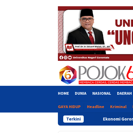
Skip
close
to
content
HOME
DUNIA
NASIONAL
DAERAH
GAYA HIDUP
Headline
Kriminal
Ekonomi Gorontalo Tumbuh 6,20 P
Terkini