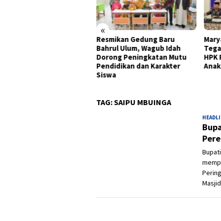
«
onomi Gorontalo Tumbuh
Resmikan Gedung Baru
Mary
0 Persen, Tertinggi di
Bahrul Ulum, Wagub Idah
Tega
au Sulawesi pada
Dorong Peningkatan Mutu
HPK 
wulan II 2026
Pendidikan dan Karakter
Anak
Siswa
TAG:
SAIPU MBUINGA
HEADL
Bupa
Pere
Bupati
mempe
Pering
Masjid