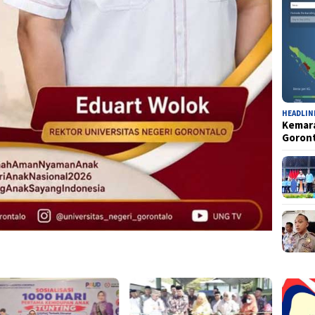
HEADLIN
Kemara
Goron