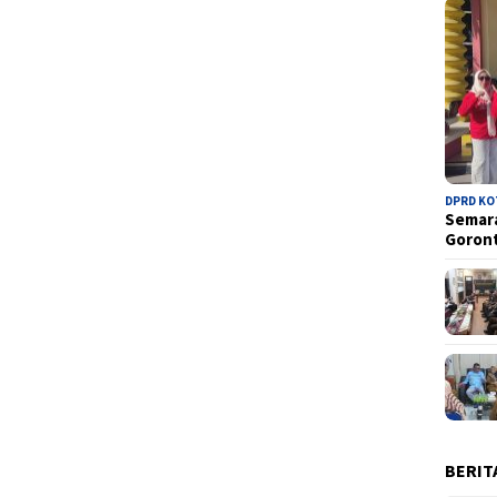
DPRD K
Semara
Goron
BERIT