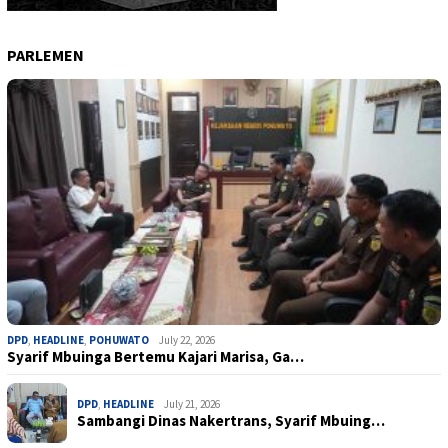
PARLEMEN
DPD
,
HEADLINE
,
POHUWATO
July 22, 2026
Syarif Mbuinga Bertemu Kajari Marisa, Ga…
DPD
,
HEADLINE
July 21, 2026
Sambangi Dinas Nakertrans, Syarif Mbuing…