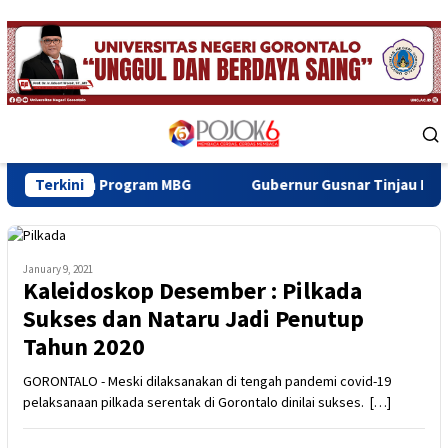
Skip
to
content
Mobile
Menu
 Program MBG
Terkini
Gubernur Gusnar Tinjau Progres BSPS di P
January 9, 2021
Kaleidoskop Desember : Pilkada
Sukses dan Nataru Jadi Penutup
Tahun 2020
GORONTALO - Meski dilaksanakan di tengah pandemi covid-19
pelaksanaan pilkada serentak di Gorontalo dinilai sukses. […]