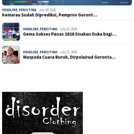
HEADLINE
,
PERISTIWA
July 29, 2026
Kemarau Sudah Diprediksi, Pemprov Goront…
HEADLINE
,
PERISTIWA
July 27, 2026
Gema Sukses Penas 2026 Sisakan Duka bagi…
HEADLINE
,
PERISTIWA
July 27, 2026
Waspada Cuaca Buruk, Dirpolairud Goronta…