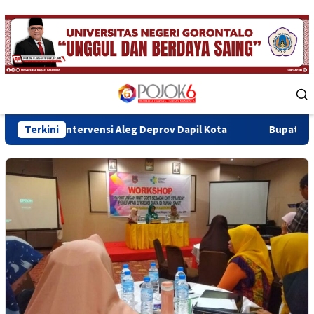
Skip
to
content
Mobile
Menu
ervensi Aleg Deprov Dapil Kota
Terkini
Bupati Sofyan Teken MoU