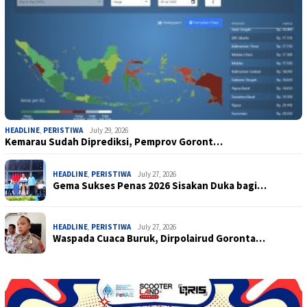
HEADLINE
,
PERISTIWA
July 29, 2026
Kemarau Sudah Diprediksi, Pemprov Goront…
HEADLINE
,
PERISTIWA
July 27, 2026
Gema Sukses Penas 2026 Sisakan Duka bagi…
HEADLINE
,
PERISTIWA
July 27, 2026
Waspada Cuaca Buruk, Dirpolairud Goronta…