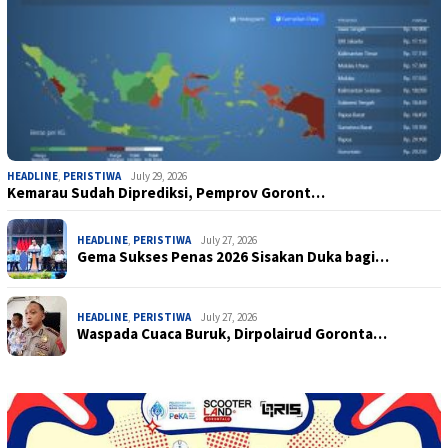
HEADLINE
,
PERISTIWA
July 29, 2026
Kemarau Sudah Diprediksi, Pemprov Goront…
HEADLINE
,
PERISTIWA
July 27, 2026
Gema Sukses Penas 2026 Sisakan Duka bagi…
HEADLINE
,
PERISTIWA
July 27, 2026
Waspada Cuaca Buruk, Dirpolairud Goronta…