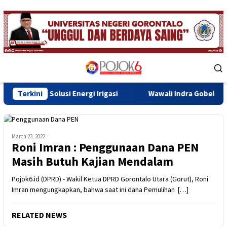
Skip
to
content
Mobile
Menu
usi Energi Irigasi
Terkini
Wawali Indra Gobel Tegaskan Komitme
March 23, 2022
Roni Imran : Penggunaan Dana PEN
Masih Butuh Kajian Mendalam
Pojok6.id (DPRD) - Wakil Ketua DPRD Gorontalo Utara (Gorut), Roni
Imran mengungkapkan, bahwa saat ini dana Pemulihan […]
RELATED NEWS