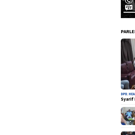
PARL
DPD
,
HEA
Syarif