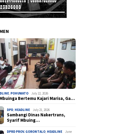
EMEN
DLINE
,
POHUWATO
July 22, 2026
 Mbuinga Bertemu Kajari Marisa, Ga…
DPD
,
HEADLINE
July 21, 2026
Sambangi Dinas Nakertrans,
Syarif Mbuing…
DPRD PROV. GORONTALO
,
HEADLINE
June