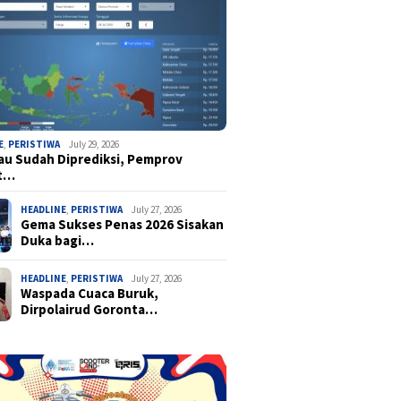
E
,
PERISTIWA
July 29, 2026
u Sudah Diprediksi, Pemprov
t…
HEADLINE
,
PERISTIWA
July 27, 2026
Gema Sukses Penas 2026 Sisakan
Duka bagi…
HEADLINE
,
PERISTIWA
July 27, 2026
Waspada Cuaca Buruk,
Dirpolairud Goronta…