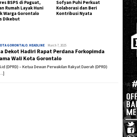
res BSPS di Paguat,
Sofyan Puhi Perkuat
Sulaw
an Rumah Layak Huni
Kolaborasi dan Beri
Penggu
k Warga Gorontalo
Kontribusi Nyata
Petani
s Dikebut
Energi 
KOTA GORONTALO
,
HEADLINE
Admin
March 7, 2025
a Dekot Hadiri Rapat Perdana Forkopimda
ama Wali Kota Gorontalo
.id (DPRD) – Ketua Dewan Perwakilan Rakyat Daerah (DPRD)
[…]