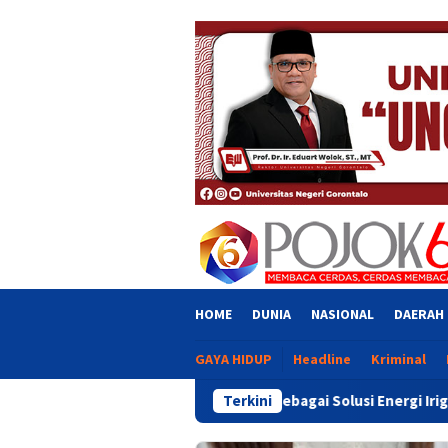
Skip
close
to
content
HOME
DUNIA
NASIONAL
DAERAH
GAYA HIDUP
Headline
Kriminal
Petani Sidrap sebagai Solusi Energi Irigasi
Terkini
Wawali Indr