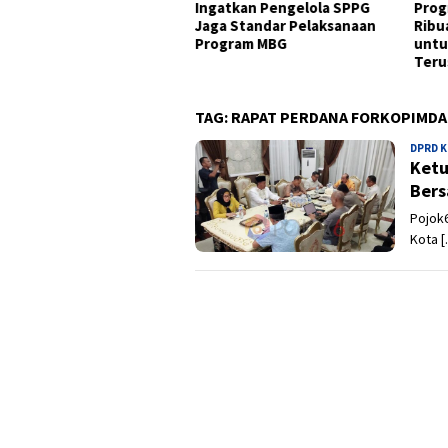
mitmen Pemkot
Ingatkan Pengelola SPPG
Prog
gkatkan Pelayanan Publik
Jaga Standar Pelaksanaan
Ribu
t Silaturahmi di Botu
Program MBG
untu
Teru
TAG:
RAPAT PERDANA FORKOPIMDA
DPRD 
Ketu
Bers
Pojok6
Kota 