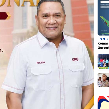
HEADLIN
Kemara
Goron