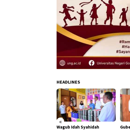
HEADLINES
«
ali Indra Gobel Tegaskan
Wagub Idah Syahidah
Gube