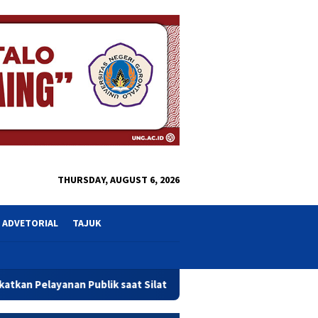
close
THURSDAY, AUGUST 6, 2026
ADVETORIAL
TAJUK
saat Silaturahmi di Botu
Wagub Idah Syahidah Ingatkan 