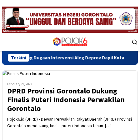
Skip
to
content
Mobile
Menu
 Dugaan Intervensi Aleg Deprov Dapil Kota
Terkini
Bupati Sofya
February 21, 2022
DPRD Provinsi Gorontalo Dukung
Finalis Puteri Indonesia Perwakilan
Gorontalo
Pojok6.id (DPRD) - Dewan Perwakilan Rakyat Daerah (DPRD) Provinsi
Gorontalo mendukung finalis puteri Indonesia tahun […]