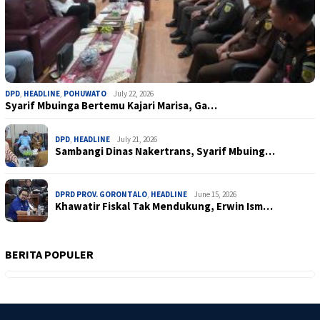
DPD
,
HEADLINE
,
POHUWATO
July 22, 2026
Syarif Mbuinga Bertemu Kajari Marisa, Ga…
DPD
,
HEADLINE
July 21, 2026
Sambangi Dinas Nakertrans, Syarif Mbuing…
DPRD PROV. GORONTALO
,
HEADLINE
June 15, 2026
Khawatir Fiskal Tak Mendukung, Erwin Ism…
BERITA POPULER