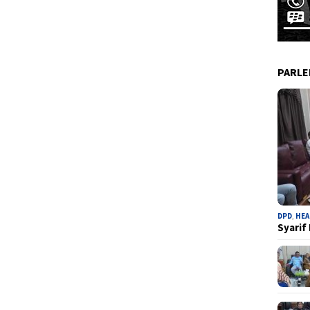
PARL
DPD
,
HEA
Syarif