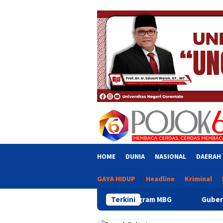
Skip
close
to
content
HOME
DUNIA
NASIONAL
DAERAH
GAYA HIDUP
Headline
Kriminal
ar Pelaksanaan Program MBG
Terkini
Gubernur Gusnar Tinjau Pro