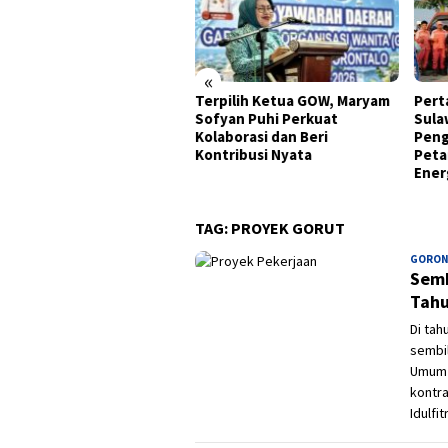
«
ernur Gusnar Tinjau
Terpilih Ketua GOW, Maryam
Pert
gres BSPS di Paguat,
Sofyan Puhi Perkuat
Sula
uan Rumah Layak Huni
Kolaborasi dan Beri
Peng
uk Warga Gorontalo
Kontribusi Nyata
Peta
us Dikebut
Energ
TAG:
PROYEK GORUT
GORON
Semb
Tahu
Di tah
sembil
Umum 
kontra
Idulfitr