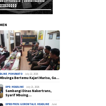
EMEN
DLINE
,
POHUWATO
July 22, 2026
 Mbuinga Bertemu Kajari Marisa, Ga…
DPD
,
HEADLINE
July 21, 2026
Sambangi Dinas Nakertrans,
Syarif Mbuing…
DPRD PROV. GORONTALO
,
HEADLINE
June