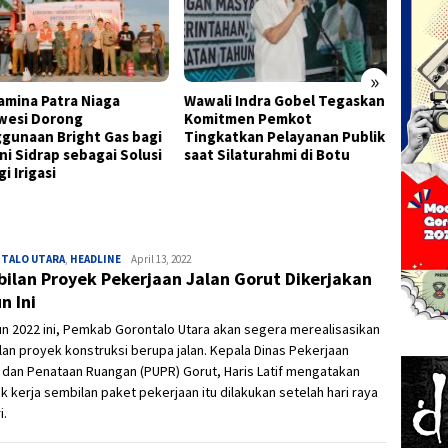
»
amina Patra Niaga
Wawali Indra Gobel Tegaskan
Wagub
wesi Dorong
Komitmen Pemkot
Ingat
gunaan Bright Gas bagi
Tingkatkan Pelayanan Publik
Jaga S
ni Sidrap sebagai Solusi
saat Silaturahmi di Botu
Progr
i Irigasi
TALO UTARA
,
HEADLINE
Ivan
April 13, 2022
ilan Proyek Pekerjaan Jalan Gorut Dikerjakan
n Ini
un 2022 ini, Pemkab Gorontalo Utara akan segera merealisasikan
an proyek konstruksi berupa jalan. Kepala Dinas Pekerjaan
dan Penataan Ruangan (PUPR) Gorut, Haris Latif mengatakan
k kerja sembilan paket pekerjaan itu dilakukan setelah hari raya
i.