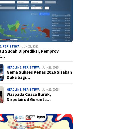
E
,
PERISTIWA
July 29, 2026
u Sudah Diprediksi, Pemprov
t…
HEADLINE
,
PERISTIWA
July 27, 2026
Gema Sukses Penas 2026 Sisakan
Duka bagi…
HEADLINE
,
PERISTIWA
July 27, 2026
Waspada Cuaca Buruk,
Dirpolairud Goronta…