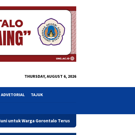
close
THURSDAY, AUGUST 6, 2026
ADVETORIAL
TAJUK
ontalo Terus Dikebut
Terpilih Ketua GOW, Maryam Sofyan 