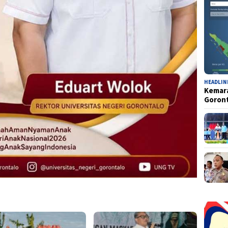
HEADLIN
Kemara
Goron