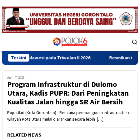
Skip
to
content
Mobile
Menu
awesi pada Triwulan II 2026
Terkini
Resmikan Gedung Baru Bahru
April 7, 2026
Program Infrastruktur di Dulomo
Utara, Kadis PUPR: Dari Peningkatan
Kualitas Jalan hingga SR Air Bersih
Pojok6.id (Kota Gorontalo) - Rencana pembangunan infrastruktur di
wilayah Kota Utara mulai diarahkan secara lebih […]
RELATED NEWS