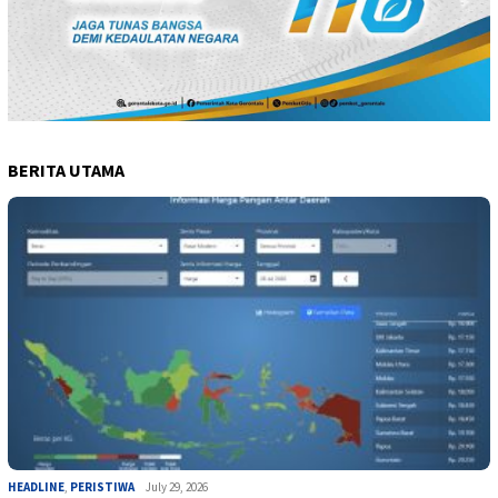
BERITA UTAMA
HEADLINE
,
PERISTIWA
July 29, 2026
Kemarau Sudah Diprediksi, Pemprov Goront…