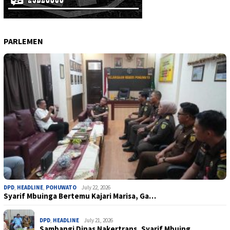
PARLEMEN
DPD
,
HEADLINE
,
POHUWATO
July 22, 2026
Syarif Mbuinga Bertemu Kajari Marisa, Ga…
DPD
,
HEADLINE
July 21, 2026
Sambangi Dinas Nakertrans, Syarif Mbuing…