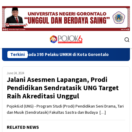
Skip
to
content
Mobile
Menu
da 395 Pelaku UMKM di Kota Gorontalo
Terkini
FEB UNG Bekali D
June 24, 2024
Jalani Asesmen Lapangan, Prodi
Pendidikan Sendratasik UNG Target
Raih Akreditasi Unggul
Pojok6.id (UNG) - Program Studi (Prodi) Pendidikan Seni Drama, Tari
dan Musik (Sendratasik) Fakultas Sastra dan Budaya […]
RELATED NEWS