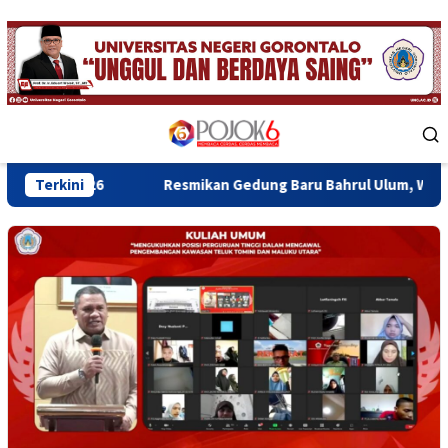
Skip
to
content
Mobile
Menu
Terkini
Resmikan Gedung Baru Bahrul Ulum, Wagub Idah Dorong P