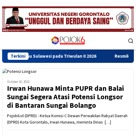
Skip
to
content
Mobile
Menu
Sulawesi pada Triwulan II 2026
Terkini
Resmikan Gedung Baru Ba
October 18, 2022
Irwan Hunawa Minta PUPR dan Balai
Sungai Segera Atasi Potensi Longsor
di Bantaran Sungai Bolango
Pojok6.id (DPRD) - Ketua Komisi C Dewan Perwakilan Rakyat Daerah
(DPRD) Kota Gorontalo, Irwan Hunawa, meminta Dinas […]