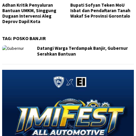
Bupati Sofyan Teken MoU
Wagub Idah Syahidah Dorong
Isbat dan Pendaftaran Tanah
Pelaku UMKM Tingkatkan
Wakaf Se Provinsi Gorontalo
Usaha Melalui Bantuan Modal
TAG:
POSKO BANJIR
Datangi Warga Terdampak Banjir, Gubernur
Serahkan Bantuan