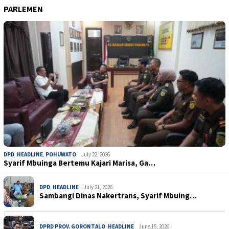
PARLEMEN
DPD
,
HEADLINE
,
POHUWATO
July 22, 2026
Syarif Mbuinga Bertemu Kajari Marisa, Ga…
DPD
,
HEADLINE
July 21, 2026
Sambangi Dinas Nakertrans, Syarif Mbuing…
DPRD PROV. GORONTALO
,
HEADLINE
June 15, 2026