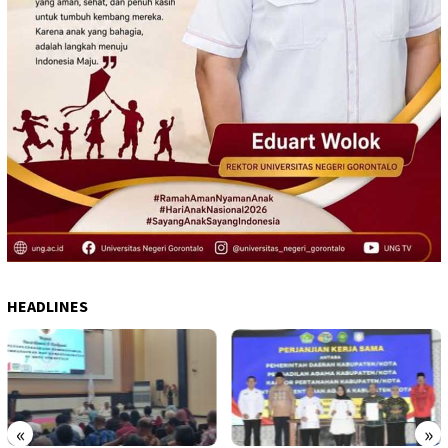
HEADLINES
«
»