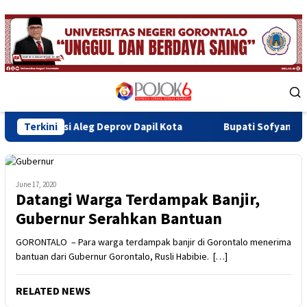
Skip
to
content
Mobile
Menu
 Aleg Deprov Dapil Kota
Terkini
Bupati Sofyan Teken MoU Isbat 
June 17, 2020
Datangi Warga Terdampak Banjir,
Gubernur Serahkan Bantuan
GORONTALO – Para warga terdampak banjir di Gorontalo menerima
bantuan dari Gubernur Gorontalo, Rusli Habibie. […]
RELATED NEWS