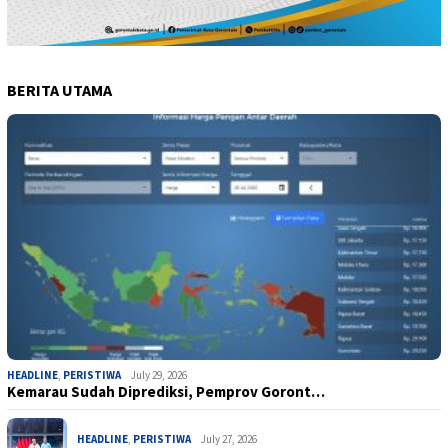
BERITA UTAMA
HEADLINE
,
PERISTIWA
July 29, 2026
Kemarau Sudah Diprediksi, Pemprov Goront…
HEADLINE
,
PERISTIWA
July 27, 2026