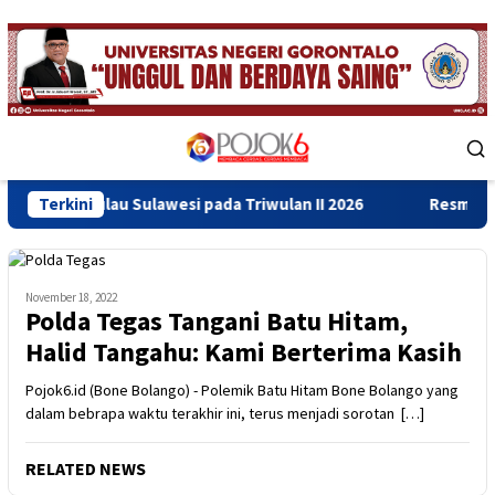
Skip
to
content
Mobile
Menu
u Sulawesi pada Triwulan II 2026
Terkini
Resmikan Gedung Baru 
November 18, 2022
Polda Tegas Tangani Batu Hitam,
Halid Tangahu: Kami Berterima Kasih
Pojok6.id (Bone Bolango) - Polemik Batu Hitam Bone Bolango yang
dalam bebrapa waktu terakhir ini, terus menjadi sorotan […]
RELATED NEWS