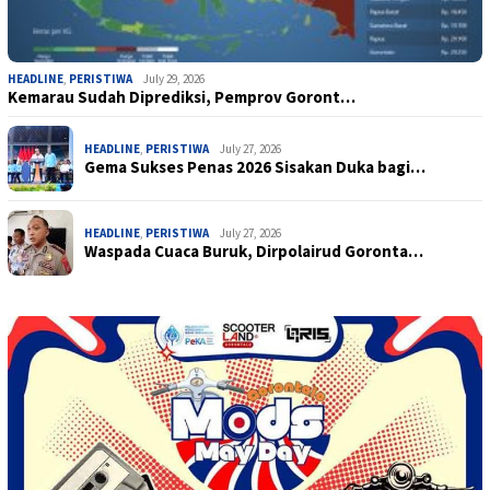
HEADLINE
,
PERISTIWA
July 29, 2026
Kemarau Sudah Diprediksi, Pemprov Goront…
HEADLINE
,
PERISTIWA
July 27, 2026
Gema Sukses Penas 2026 Sisakan Duka bagi…
HEADLINE
,
PERISTIWA
July 27, 2026
Waspada Cuaca Buruk, Dirpolairud Goronta…