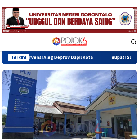
Skip
to
content
Mobile
Menu
i Aleg Deprov Dapil Kota
Terkini
Bupati Sofyan Teken MoU Isbat