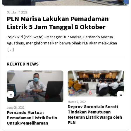
October 7, 2022
PLN Marisa Lakukan Pemadaman
Listrik 5 Jam Tanggal 8 Oktober
Pojok6.id (Pohuwato) - Manager ULP Marisa, Fernando Martua
Agustinus, menginformasikan bahwa pihak PLN akan melakukan
[…]
RELATED NEWS
«
»
March 7, 2022
Deprov Gorontalo Soroti
June 28, 2022
J
Tindakan Pemutusan
Fernando Martua :
I
Meteran Listrik Warga oleh
k,
Pemadaman Listrik Rutin
G
PLN
Untuk Pemeliharaan
P