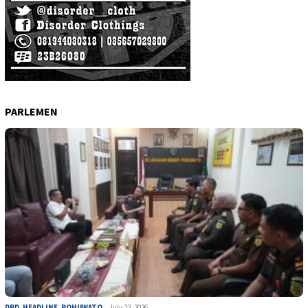
PARLEMEN
DPD
,
HEADLINE
,
POHUWATO
July 22, 2026