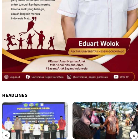
HEADLINES
«
»