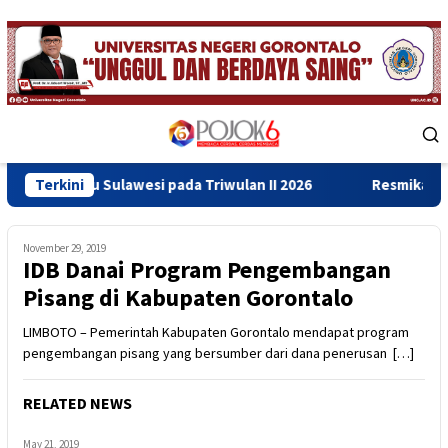
Skip
to
content
Mobile
Menu
ulawesi pada Triwulan II 2026
Terkini
Resmikan Gedung Baru Bah
November 29, 2019
IDB Danai Program Pengembangan
Pisang di Kabupaten Gorontalo
LIMBOTO – Pemerintah Kabupaten Gorontalo mendapat program
pengembangan pisang yang bersumber dari dana penerusan […]
RELATED NEWS
May 21, 2019