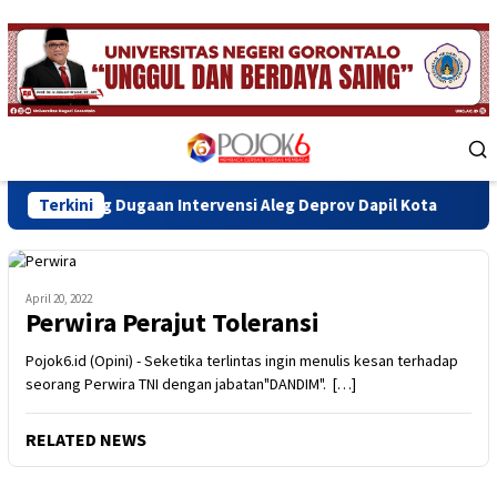
Skip
to
content
Mobile
Menu
 Dugaan Intervensi Aleg Deprov Dapil Kota
Terkini
Bupati Sofya
April 20, 2022
Perwira Perajut Toleransi
Pojok6.id (Opini) - Seketika terlintas ingin menulis kesan terhadap
seorang Perwira TNI dengan jabatan"DANDIM". […]
RELATED NEWS