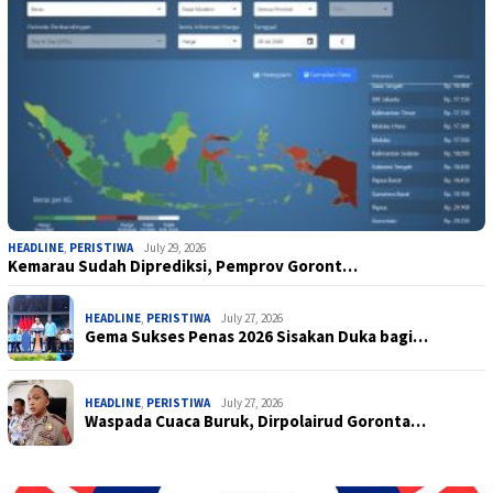
HEADLINE
,
PERISTIWA
July 29, 2026
Kemarau Sudah Diprediksi, Pemprov Goront…
HEADLINE
,
PERISTIWA
July 27, 2026
Gema Sukses Penas 2026 Sisakan Duka bagi…
HEADLINE
,
PERISTIWA
July 27, 2026
Waspada Cuaca Buruk, Dirpolairud Goronta…