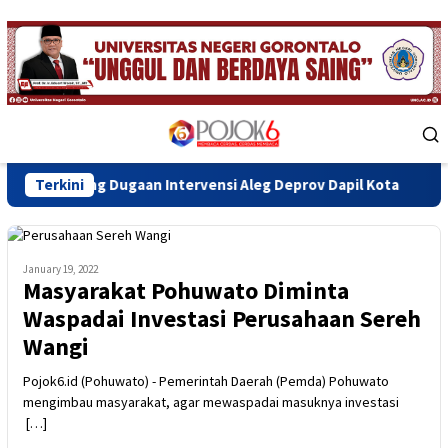
Skip
to
content
Mobile
Menu
g Dugaan Intervensi Aleg Deprov Dapil Kota
Terkini
Bupati Sofy
January 19, 2022
Masyarakat Pohuwato Diminta
Waspadai Investasi Perusahaan Sereh
Wangi
Pojok6.id (Pohuwato) - Pemerintah Daerah (Pemda) Pohuwato
mengimbau masyarakat, agar mewaspadai masuknya investasi
[…]