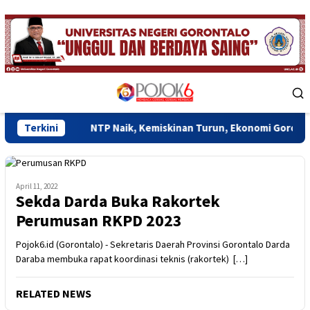
Skip
to
content
Mobile
Menu
Terkini
NTP Naik, Kemiskinan Turun, Ekonomi Gorontalo Mulai Ras
April 11, 2022
Sekda Darda Buka Rakortek
Perumusan RKPD 2023
Pojok6.id (Gorontalo) - Sekretaris Daerah Provinsi Gorontalo Darda
Daraba membuka rapat koordinasi teknis (rakortek) […]
RELATED NEWS