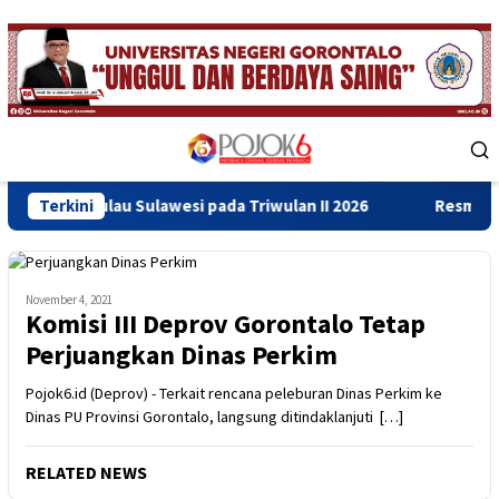
Skip
to
content
Mobile
Menu
u Sulawesi pada Triwulan II 2026
Terkini
Resmikan Gedung Baru 
November 4, 2021
Komisi III Deprov Gorontalo Tetap
Perjuangkan Dinas Perkim
Pojok6.id (Deprov) - Terkait rencana peleburan Dinas Perkim ke
Dinas PU Provinsi Gorontalo, langsung ditindaklanjuti […]
RELATED NEWS