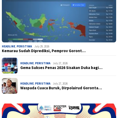
HEADLINE
,
PERISTIWA
July 29, 2026
Kemarau Sudah Diprediksi, Pemprov Goront…
HEADLINE
,
PERISTIWA
July 27, 2026
Gema Sukses Penas 2026 Sisakan Duka bagi…
HEADLINE
,
PERISTIWA
July 27, 2026
Waspada Cuaca Buruk, Dirpolairud Goronta…