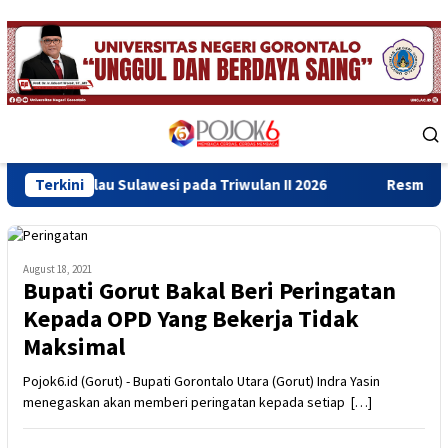
Skip
to
content
Mobile
Menu
lau Sulawesi pada Triwulan II 2026
Terkini
Resmikan Gedung Baru
August 18, 2021
Bupati Gorut Bakal Beri Peringatan
Kepada OPD Yang Bekerja Tidak
Maksimal
Pojok6.id (Gorut) - Bupati Gorontalo Utara (Gorut) Indra Yasin
menegaskan akan memberi peringatan kepada setiap […]