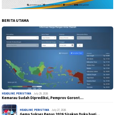
BERITA UTAMA
HEADLINE
,
PERISTIWA
July 29, 2026
Kemarau Sudah Diprediksi, Pemprov Goront…
HEADLINE
,
PERISTIWA
July 27, 2026
Gema Sukses Penas 2026 Sisakan Duka bagi…