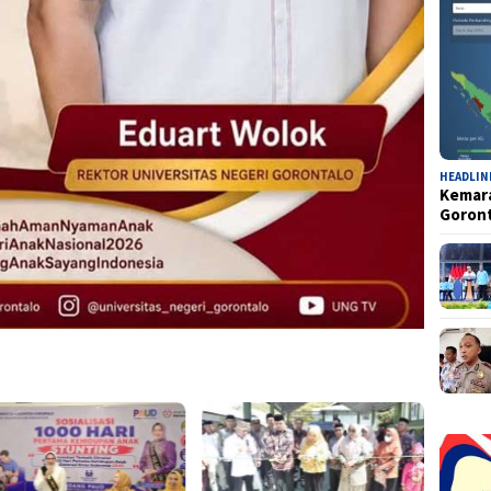
HEADLIN
Kemara
Goron