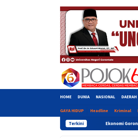
Skip
close
to
content
HOME
DUNIA
NASIONAL
DAERAH
GAYA HIDUP
Headline
Kriminal
Terkini
Ekonomi Gorontalo Tumbuh 6,2