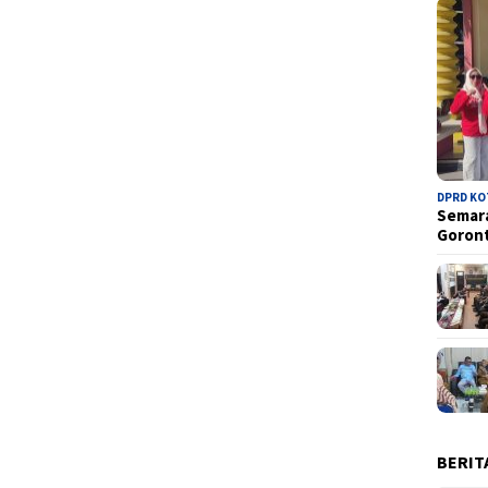
DPRD K
Semara
Goron
BERIT