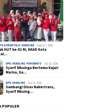
OTA GORONTALO
,
HEADLINE
August 7, 2026
k HUT ke-81 RI, KKAD Kota
tal…
DPD
,
HEADLINE
,
POHUWATO
July 22, 2026
Syarif Mbuinga Bertemu Kajari
Marisa, Ga…
DPD
,
HEADLINE
July 21, 2026
Sambangi Dinas Nakertrans,
Syarif Mbuing…
A POPULER