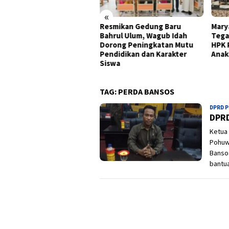
«
onomi Gorontalo Tumbuh
Resmikan Gedung Baru
Mary
0 Persen, Tertinggi di
Bahrul Ulum, Wagub Idah
Tega
au Sulawesi pada
Dorong Peningkatan Mutu
HPK 
wulan II 2026
Pendidikan dan Karakter
Anak
Siswa
TAG:
PERDA BANSOS
DPRD 
DPRD
Ketua
Pohuw
Bansos
bantua