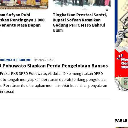
»
am Sofyan Puhi
Tingkatkan Prestasi Santri,
Semara
skan Pentingnya 1.000
Bupati Sofyan Resmikan
Kota G
Penentu Masa Depan
Gedung PHTC MTsS Bahrul
Keber
Ulum
dan Ba
POHUWATO
,
HEADLINE
Ivan
October 27, 2021
 Pohuwato Siapkan Perda Pengelolaan Bansos
 Fraksi PKB DPRD Pohuwato, Abdullah Diko mengatakan DPRD
ato tengah menyiapkan peraturan daerah tentang pengelolaan
. Peraturan itu diharapkan meminimalisir kesalahan penyaluran
n sosial.
PARL