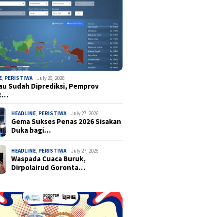
E
,
PERISTIWA
July 29, 2026
u Sudah Diprediksi, Pemprov
t…
HEADLINE
,
PERISTIWA
July 27, 2026
Gema Sukses Penas 2026 Sisakan
Duka bagi…
HEADLINE
,
PERISTIWA
July 27, 2026
Waspada Cuaca Buruk,
Dirpolairud Goronta…