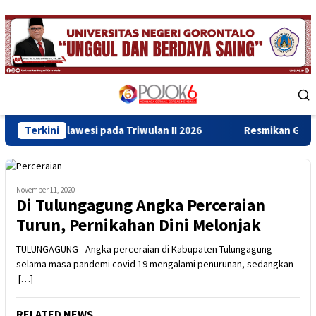
Skip
to
content
Mobile
Menu
wesi pada Triwulan II 2026
Terkini
Resmikan Gedung Baru Bahrul
November 11, 2020
Di Tulungagung Angka Perceraian
Turun, Pernikahan Dini Melonjak
TULUNGAGUNG - Angka perceraian di Kabupaten Tulungagung
selama masa pandemi covid 19 mengalami penurunan, sedangkan
[…]
RELATED NEWS