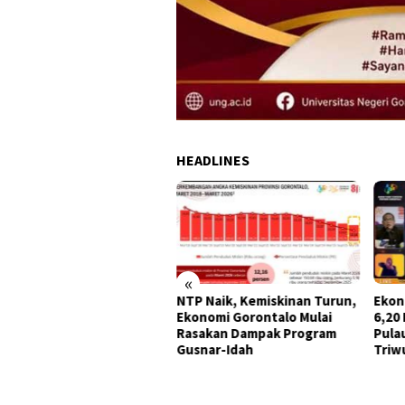
HEADLINES
«
kab Gorontalo Salurkan
NTP Naik, Kemiskinan Turun,
Ekon
tuan UMKM di Bidang
Ekonomi Gorontalo Mulai
6,20 
ikanan
Rasakan Dampak Program
Pula
Gusnar-Idah
Triwu