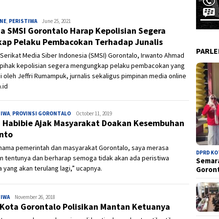
INE
,
PERISTIWA
Ivan
June 25, 2021
a SMSI Gorontalo Harap Kepolisian Segera
ap Pelaku Pembacokan Terhadap Junalis
PARL
Serikat Media Siber Indonesia (SMSI) Gorontalo, Irwanto Ahmad
 pihak kepolisian segera mengungkap pelaku pembacokan yang
i oleh Jeffri Rumampuk, jurnalis sekaligus pimpinan media online
.id
TIWA
,
PROVINSI GORONTALO
Admin
October 11, 2019
i Habibie Ajak Masyarakat Doakan Kesembuhan
nto
 nama pemerintah dan masyarakat Gorontalo, saya merasa
DPRD K
in tentunya dan berharap semoga tidak akan ada peristiwa
Semara
 yang akan terulang lagi,” ucapnya.
Goron
TIWA
Admin
November 26, 2018
Kota Gorontalo Polisikan Mantan Ketuanya