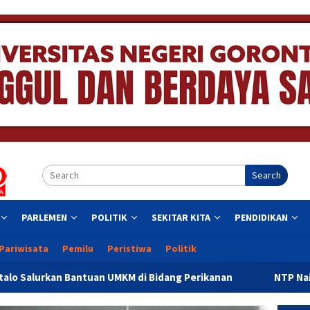
Search
PARLEMEN
POLITIK
SEKITAR KITA
PENDIDIKAN
Pariwisata
Pemilu
Peristiwa
Politik
M di Bidang Perikanan
NTP Naik, Kemiskinan Turun, Eko