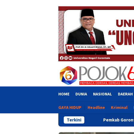
Skip
close
to
content
HOME
DUNIA
NASIONAL
DAERAH
GAYA HIDUP
Headline
Kriminal
Pemkab Gorontalo Salurkan Bantuan UMK
Terkini