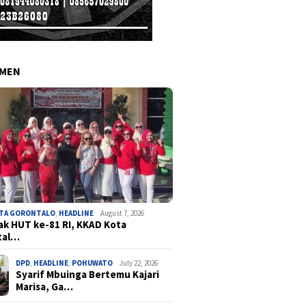
EMEN
OTA GORONTALO
,
HEADLINE
August 7, 2026
k HUT ke-81 RI, KKAD Kota
tal…
DPD
,
HEADLINE
,
POHUWATO
July 22, 2026
Syarif Mbuinga Bertemu Kajari
Marisa, Ga…