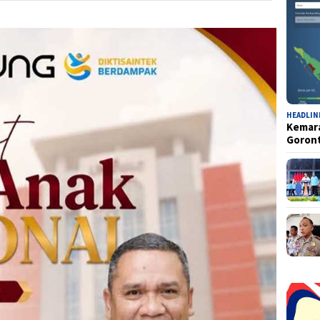
HEADLIN
Kemara
Goron