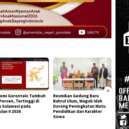
»
omi Gorontalo Tumbuh
Resmikan Gedung Baru
Marya
Persen, Tertinggi di
Bahrul Ulum, Wagub Idah
Tegask
u Sulawesi pada
Dorong Peningkatan Mutu
HPK P
lan II 2026
Pendidikan dan Karakter
Anak
Siswa