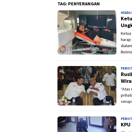
TAG:
PENYERANGAN
HEADL
Ketu
Ungk
Ketua 
harap
dialam
Butota
PERIS
Rusl
Wira
“Atas
prihat
serupa
PERIS
KPU 