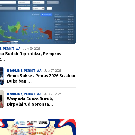
E
,
PERISTIWA
July 29, 2026
u Sudah Diprediksi, Pemprov
t…
HEADLINE
,
PERISTIWA
July 27, 2026
Gema Sukses Penas 2026 Sisakan
Duka bagi…
HEADLINE
,
PERISTIWA
July 27, 2026
Waspada Cuaca Buruk,
Dirpolairud Goronta…