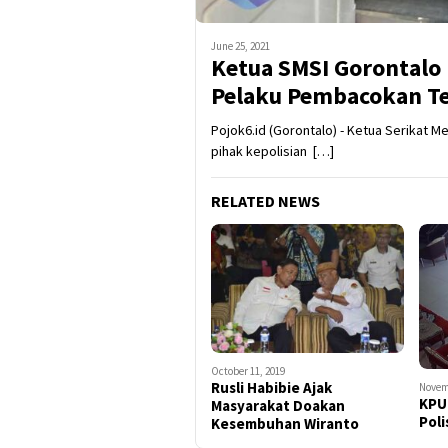
June 25, 2021
Ketua SMSI Gorontalo
Pelaku Pembacokan Te
Pojok6.id (Gorontalo) - Ketua Serikat M
pihak kepolisian […]
RELATED NEWS
October 11, 2019
Rusli Habibie Ajak
Novem
KPU
Masyarakat Doakan
Pol
Kesembuhan Wiranto