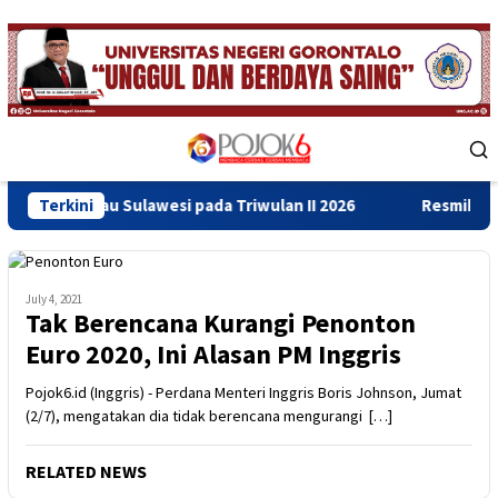
Skip
to
content
Mobile
Menu
Sulawesi pada Triwulan II 2026
Terkini
Resmikan Gedung Baru Ba
July 4, 2021
Tak Berencana Kurangi Penonton
Euro 2020, Ini Alasan PM Inggris
Pojok6.id (Inggris) - Perdana Menteri Inggris Boris Johnson, Jumat
(2/7), mengatakan dia tidak berencana mengurangi […]
RELATED NEWS