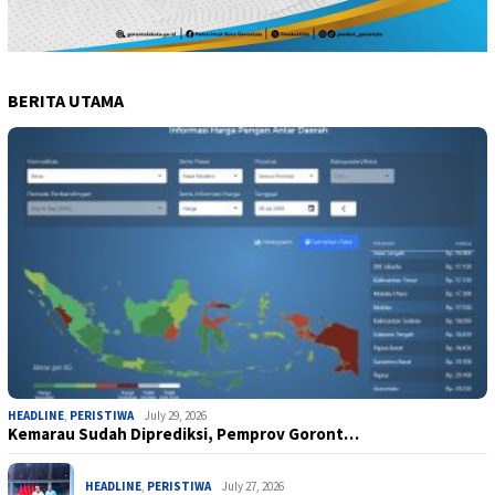
BERITA UTAMA
HEADLINE
,
PERISTIWA
July 29, 2026
Kemarau Sudah Diprediksi, Pemprov Goront…
HEADLINE
,
PERISTIWA
July 27, 2026