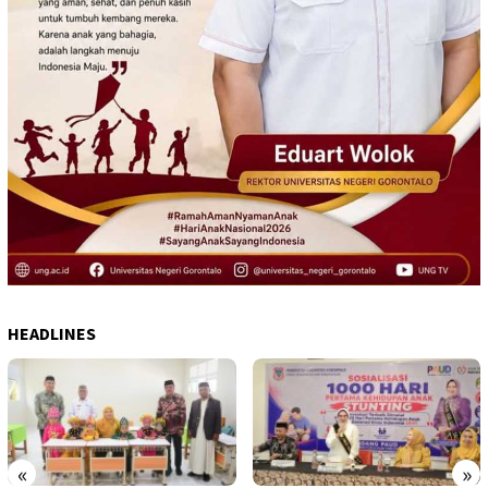
HEADLINES
«
»