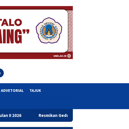
close
h
ADVETORIAL
TAJUK
Resmikan Gedung Baru Bahrul Ulum, Wagub Idah Dorong Pening