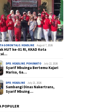
OTA GORONTALO
,
HEADLINE
August 7, 2026
k HUT ke-81 RI, KKAD Kota
tal…
DPD
,
HEADLINE
,
POHUWATO
July 22, 2026
Syarif Mbuinga Bertemu Kajari
Marisa, Ga…
DPD
,
HEADLINE
July 21, 2026
Sambangi Dinas Nakertrans,
Syarif Mbuing…
A POPULER