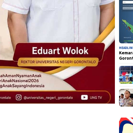
HEADLIN
Kemara
Goron