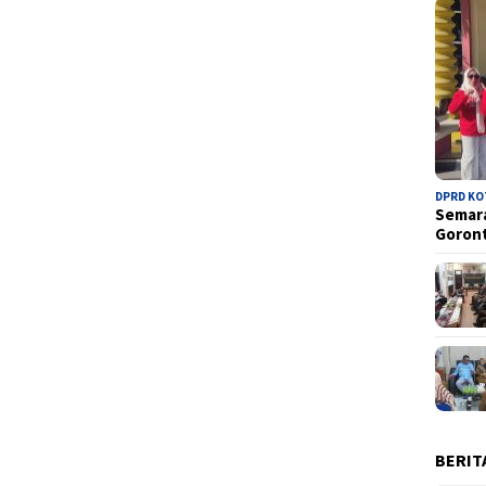
DPRD K
Semara
Goron
BERIT