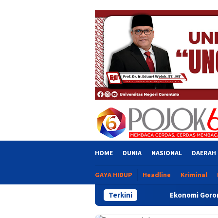
Skip
close
to
content
HOME
DUNIA
NASIONAL
DAERAH
GAYA HIDUP
Headline
Kriminal
Terkini
Ekonomi Gorontalo Tumbuh 6,20 