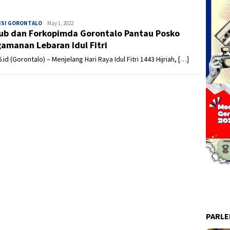
NSI GORONTALO
Admin
May 1, 2022
b dan Forkopimda Gorontalo Pantau Posko
amanan Lebaran Idul Fitri
.id (Gorontalo) – Menjelang Hari Raya Idul Fitri 1443 Hijriah, […]
PARL