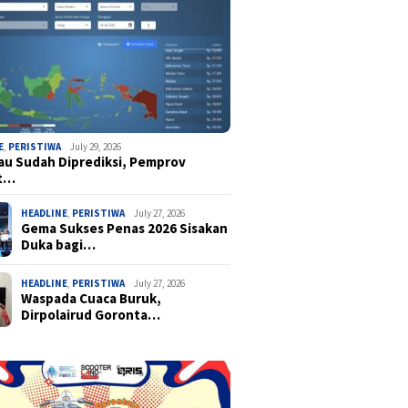
E
,
PERISTIWA
July 29, 2026
u Sudah Diprediksi, Pemprov
t…
HEADLINE
,
PERISTIWA
July 27, 2026
Gema Sukses Penas 2026 Sisakan
Duka bagi…
HEADLINE
,
PERISTIWA
July 27, 2026
Waspada Cuaca Buruk,
Dirpolairud Goronta…