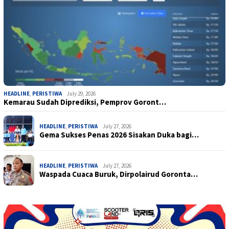
HEADLINE
,
PERISTIWA
July 29, 2026
Kemarau Sudah Diprediksi, Pemprov Goront…
HEADLINE
,
PERISTIWA
July 27, 2026
Gema Sukses Penas 2026 Sisakan Duka bagi…
HEADLINE
,
PERISTIWA
July 27, 2026
Waspada Cuaca Buruk, Dirpolairud Goronta…