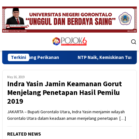
Skip
to
content
Mobile
Menu
ang Perikanan
Terkini
NTP Naik, Kemiskinan Turun, Ekonomi Gor
May 16, 2019
Indra Yasin Jamin Keamanan Gorut
Menjelang Penetapan Hasil Pemilu
2019
JAKARTA – Bupati Gorontalo Utara, Indra Yasin menjamin wilayah
Gorontalo Utara dalam keadaan aman menjelang penetapan […]
RELATED NEWS