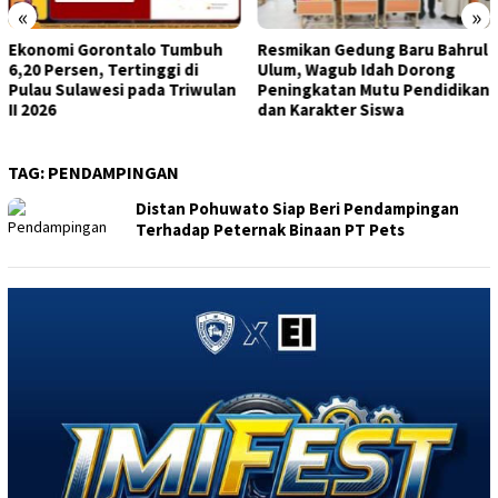
«
»
Resmikan Gedung Baru Bahrul
Maryam Sofyan Puhi
Ulum, Wagub Idah Dorong
Tegaskan Pentingnya 1.000
Peningkatan Mutu Pendidikan
HPK Penentu Masa Depan
dan Karakter Siswa
Anak
TAG:
PENDAMPINGAN
Distan Pohuwato Siap Beri Pendampingan
Terhadap Peternak Binaan PT Pets