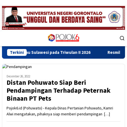
Skip
to
content
Mobile
Menu
Sulawesi pada Triwulan II 2026
Terkini
Resmikan Gedung Baru Ba
December 26, 2022
Distan Pohuwato Siap Beri
Pendampingan Terhadap Peternak
Binaan PT Pets
Pojok6.id (Pohuwato) - Kepala Dinas Pertanian Pohuwato, Kamri
Alwi mengatakan, pihaknya siap memberi pendampingan […]