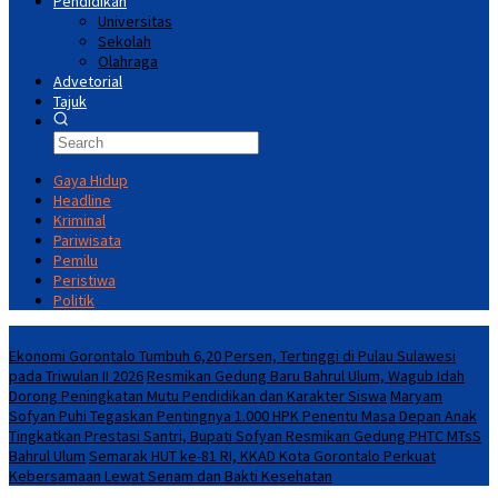
Pendidikan
Universitas
Sekolah
Olahraga
Advetorial
Tajuk
Gaya Hidup
Headline
Kriminal
Pariwisata
Pemilu
Peristiwa
Politik
Terkini
Ekonomi Gorontalo Tumbuh 6,20 Persen, Tertinggi di Pulau Sulawesi
pada Triwulan II 2026
Resmikan Gedung Baru Bahrul Ulum, Wagub Idah
Dorong Peningkatan Mutu Pendidikan dan Karakter Siswa
Maryam
Sofyan Puhi Tegaskan Pentingnya 1.000 HPK Penentu Masa Depan Anak
Tingkatkan Prestasi Santri, Bupati Sofyan Resmikan Gedung PHTC MTsS
Bahrul Ulum
Semarak HUT ke-81 RI, KKAD Kota Gorontalo Perkuat
Kebersamaan Lewat Senam dan Bakti Kesehatan