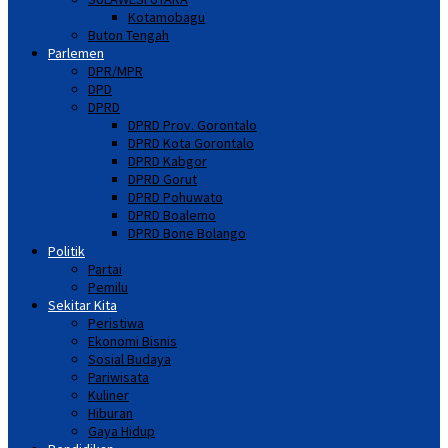
Kotamobagu
Buton Tengah
Parlemen
DPR/MPR
DPD
DPRD
DPRD Prov. Gorontalo
DPRD Kota Gorontalo
DPRD Kabgor
DPRD Gorut
DPRD Pohuwato
DPRD Boalemo
DPRD Bone Bolango
Politik
Partai
Pemilu
Sekitar Kita
Peristiwa
Ekonomi Bisnis
Sosial Budaya
Pariwisata
Kuliner
Hiburan
Gaya Hidup