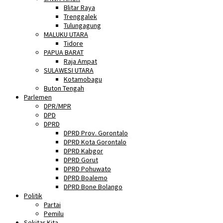
Blitar Raya
Trenggalek
Tulungagung
MALUKU UTARA
Tidore
PAPUA BARAT
Raja Ampat
SULAWESI UTARA
Kotamobagu
Buton Tengah
Parlemen
DPR/MPR
DPD
DPRD
DPRD Prov. Gorontalo
DPRD Kota Gorontalo
DPRD Kabgor
DPRD Gorut
DPRD Pohuwato
DPRD Boalemo
DPRD Bone Bolango
Politik
Partai
Pemilu
Sekitar Kita