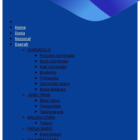
Home
Dunia
Nasional
Daerah
GORONTALO
Provinsi Gorontalo
Kota Gorontalo
Kab Gorontalo
Boalemo
Pohuwato
Gorontalo Utara
Bone Bolango
JAWA TIMUR
Blitar Raya
Trenggalek
Tulungagung
MALUKU UTARA
Tidore
PAPUA BARAT
Raja Ampat
SULAWESI UTARA