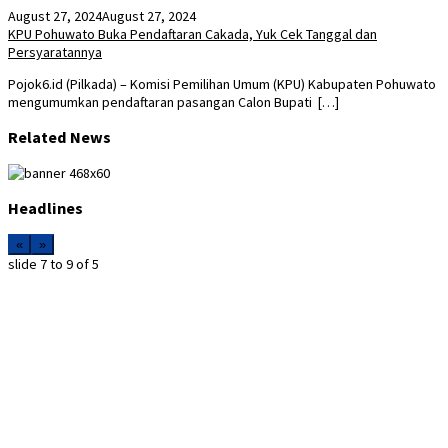
August 27, 2024
August 27, 2024
KPU Pohuwato Buka Pendaftaran Cakada, Yuk Cek Tanggal dan
Persyaratannya
Pojok6.id (Pilkada) – Komisi Pemilihan Umum (KPU) Kabupaten Pohuwato
mengumumkan pendaftaran pasangan Calon Bupati […]
Related News
Headlines
«
»
slide
7 to 9
of 5