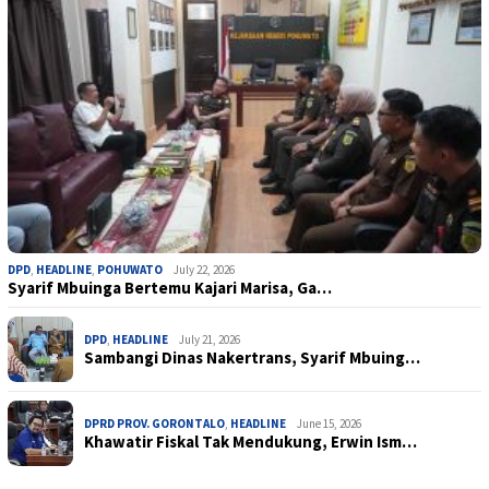
DPD
,
HEADLINE
,
POHUWATO
July 22, 2026
Syarif Mbuinga Bertemu Kajari Marisa, Ga…
DPD
,
HEADLINE
July 21, 2026
Sambangi Dinas Nakertrans, Syarif Mbuing…
DPRD PROV. GORONTALO
,
HEADLINE
June 15, 2026
Khawatir Fiskal Tak Mendukung, Erwin Ism…