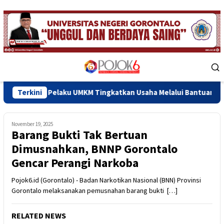
Skip
to
content
Mobile
Menu
Pelaku UMKM Tingkatkan Usaha Melalui Bantuan Modal
Terkini
P
November 19, 2025
Barang Bukti Tak Bertuan
Dimusnahkan, BNNP Gorontalo
Gencar Perangi Narkoba
Pojok6.id (Gorontalo) - Badan Narkotikan Nasional (BNN) Provinsi
Gorontalo melaksanakan pemusnahan barang bukti […]
RELATED NEWS