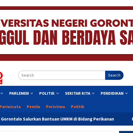
Search
PARLEMEN
POLITIK
SEKITAR KITA
PENDIDIKAN
Pariwisata
Pemilu
Peristiwa
Politik
 Bantuan UMKM di Bidang Perikanan
NTP Naik, Kemiskin