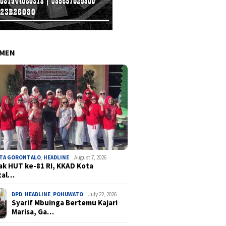
EMEN
OTA GORONTALO
,
HEADLINE
August 7, 2026
k HUT ke-81 RI, KKAD Kota
tal…
DPD
,
HEADLINE
,
POHUWATO
July 22, 2026
Syarif Mbuinga Bertemu Kajari
Marisa, Ga…