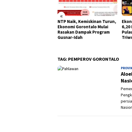
«
kab Gorontalo Salurkan
NTP Naik, Kemiskinan Turun,
Ekon
tuan UMKM di Bidang
Ekonomi Gorontalo Mulai
6,20 
ikanan
Rasakan Dampak Program
Pula
Gusnar-Idah
Triwu
TAG:
PEMPEROV GORONTALO
PROVI
Aloe
Nasi
Pemeri
Pengk
persia
Nasion