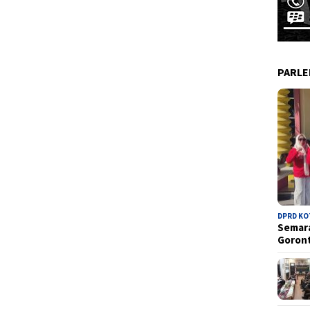
PARL
DPRD K
Semara
Goron