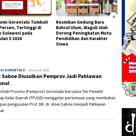
»
omi Gorontalo Tumbuh
Resmikan Gedung Baru
Marya
Persen, Tertinggi di
Bahrul Ulum, Wagub Idah
Tegask
u Sulawesi pada
Dorong Peningkatan Mutu
HPK P
lan II 2026
Pendidikan dan Karakter
Anak
Siswa
NSI GORONTALO
Admin
January 6, 2021
i Saboe Diusulkan Pemprov Jadi Pahlawan
onal
ntah Provinsi (Pemprov) Gorontalo bersama Tim Peneliti
aji Gelar Daerah (TP2GD) menggelar pertemuan yang membahas
pan pengusulan Prof. DR. dr. Aloei Saboe menjadi Pahlawan
al.