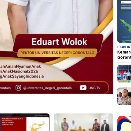
HEADLIN
Kemara
Goron