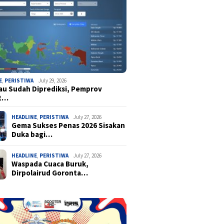
E
,
PERISTIWA
July 29, 2026
u Sudah Diprediksi, Pemprov
t…
HEADLINE
,
PERISTIWA
July 27, 2026
Gema Sukses Penas 2026 Sisakan
Duka bagi…
HEADLINE
,
PERISTIWA
July 27, 2026
Waspada Cuaca Buruk,
Dirpolairud Goronta…