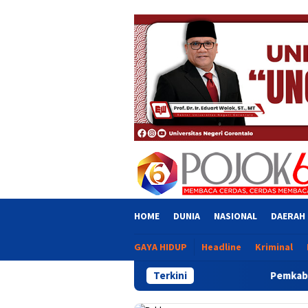
Skip
close
to
content
HOME
DUNIA
NASIONAL
DAERAH
GAYA HIDUP
Headline
Kriminal
Terkini
Pemkab Gorontalo Salurkan