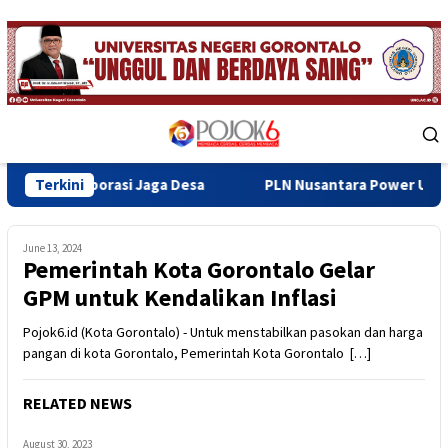
Skip
to
content
Mobile
Menu
asi Jaga Desa
Terkini
PLN Nusantara Power UP Gorontalo Dukung
June 13, 2024
Pemerintah Kota Gorontalo Gelar
GPM untuk Kendalikan Inflasi
Pojok6.id (Kota Gorontalo) - Untuk menstabilkan pasokan dan harga
pangan di kota Gorontalo, Pemerintah Kota Gorontalo […]
RELATED NEWS
August 30, 2023