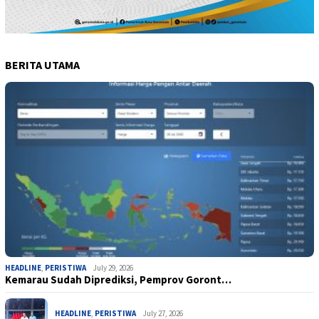
BERITA UTAMA
HEADLINE
,
PERISTIWA
July 29, 2026
Kemarau Sudah Diprediksi, Pemprov Goront…
HEADLINE
,
PERISTIWA
July 27, 2026