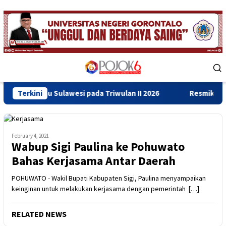
Skip
to
content
Mobile
Menu
u Sulawesi pada Triwulan II 2026
Terkini
Resmikan Gedung Baru 
February 4, 2021
Wabup Sigi Paulina ke Pohuwato
Bahas Kerjasama Antar Daerah
POHUWATO - Wakil Bupati Kabupaten Sigi, Paulina menyampaikan
keinginan untuk melakukan kerjasama dengan pemerintah […]
RELATED NEWS