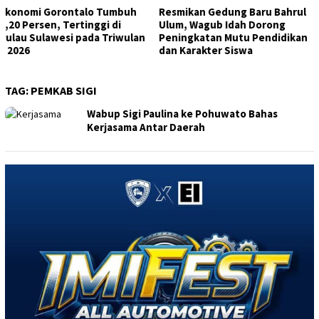
Resmikan Gedung Baru Bahrul
Maryam Sofyan Puhi
Ulum, Wagub Idah Dorong
Tegaskan Pentingnya 1.000
Peningkatan Mutu Pendidikan
HPK Penentu Masa Depan
dan Karakter Siswa
Anak
TAG:
PEMKAB SIGI
Wabup Sigi Paulina ke Pohuwato Bahas
Kerjasama Antar Daerah