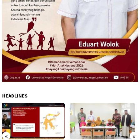
HEADLINES
«
»