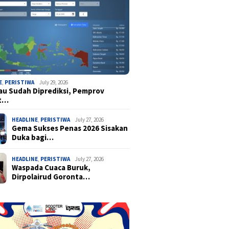
E
,
PERISTIWA
July 29, 2026
u Sudah Diprediksi, Pemprov
t…
HEADLINE
,
PERISTIWA
July 27, 2026
Gema Sukses Penas 2026 Sisakan
Duka bagi…
HEADLINE
,
PERISTIWA
July 27, 2026
Waspada Cuaca Buruk,
Dirpolairud Goronta…