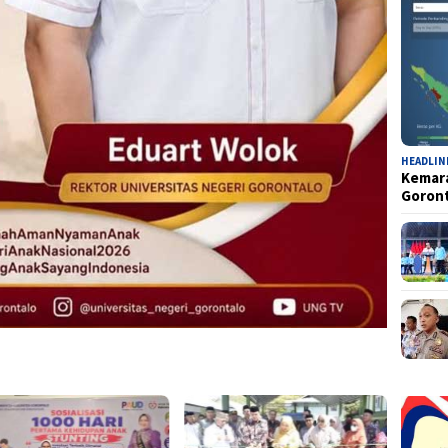
HEADLIN
Kemara
Goron