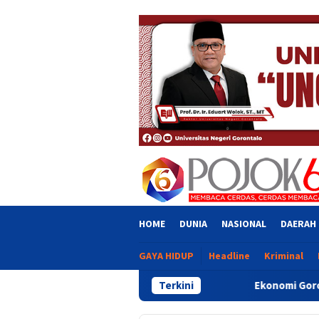
Skip
close
to
content
HOME
DUNIA
NASIONAL
DAERAH
GAYA HIDUP
Headline
Kriminal
Ekonomi Gorontalo Tumbuh 6,20 Pers
Terkini