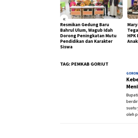
«
onomi Gorontalo Tumbuh
Resmikan Gedung Baru
Mary
0 Persen, Tertinggi di
Bahrul Ulum, Wagub Idah
Tega
au Sulawesi pada
Dorong Peningkatan Mutu
HPK 
wulan II 2026
Pendidikan dan Karakter
Anak
Siswa
TAG:
PEMKAB GORIUT
GORON
Kebe
Men
Bupati
berdir
suatu 
oleh p