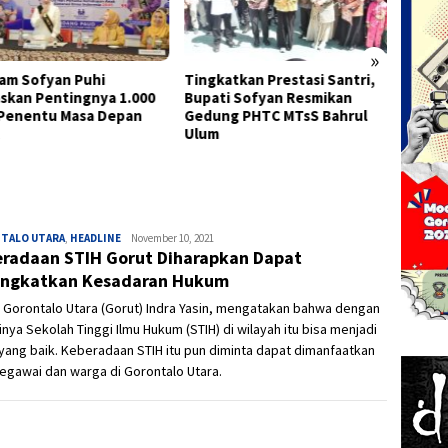
»
am Sofyan Puhi
Tingkatkan Prestasi Santri,
Semara
skan Pentingnya 1.000
Bupati Sofyan Resmikan
Kota G
Penentu Masa Depan
Gedung PHTC MTsS Bahrul
Keber
Ulum
dan Ba
TALO UTARA
,
HEADLINE
Ivan
November 10, 2021
radaan STIH Gorut Diharapkan Dapat
ingkatkan Kesadaran Hukum
 Gorontalo Utara (Gorut) Indra Yasin, mengatakan bahwa dengan
inya Sekolah Tinggi Ilmu Hukum (STIH) di wilayah itu bisa menjadi
yang baik. Keberadaan STIH itu pun diminta dapat dimanfaatkan
egawai dan warga di Gorontalo Utara.