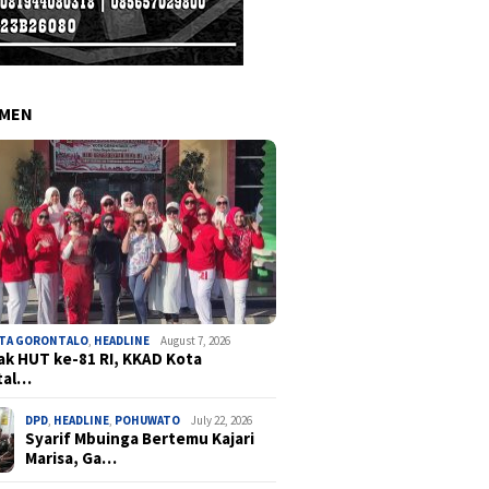
EMEN
OTA GORONTALO
,
HEADLINE
August 7, 2026
k HUT ke-81 RI, KKAD Kota
tal…
DPD
,
HEADLINE
,
POHUWATO
July 22, 2026
Syarif Mbuinga Bertemu Kajari
Marisa, Ga…