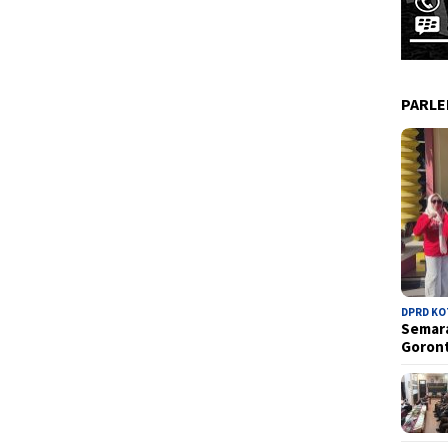
PARL
DPRD K
Semara
Goron