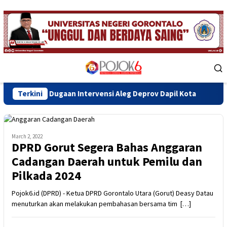
Skip
to
content
Mobile
Menu
Dugaan Intervensi Aleg Deprov Dapil Kota
Terkini
Bupati Sofyan
March 2, 2022
DPRD Gorut Segera Bahas Anggaran
Cadangan Daerah untuk Pemilu dan
Pilkada 2024
Pojok6.id (DPRD) - Ketua DPRD Gorontalo Utara (Gorut) Deasy Datau
menuturkan akan melakukan pembahasan bersama tim […]