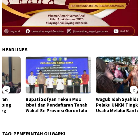
HEADLINES
«
»
Bupati Sofyan Teken MoU
Wagub Idah Syahidah Dorong
Isbat dan Pendaftaran Tanah
Pelaku UMKM Tingkatkan
Wakaf Se Provinsi Gorontalo
Usaha Melalui Bantuan Modal
TAG:
PEMERINTAH OLIGARKI