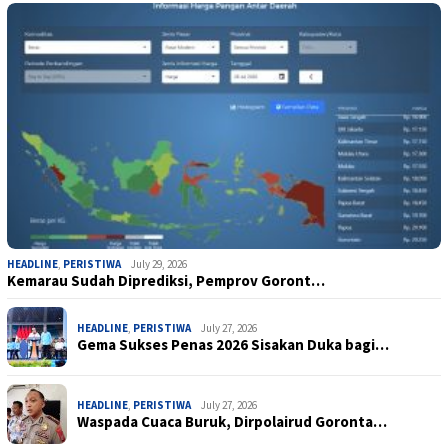
HEADLINE
,
PERISTIWA
July 29, 2026
Kemarau Sudah Diprediksi, Pemprov Goront…
HEADLINE
,
PERISTIWA
July 27, 2026
Gema Sukses Penas 2026 Sisakan Duka bagi…
HEADLINE
,
PERISTIWA
July 27, 2026
Waspada Cuaca Buruk, Dirpolairud Goronta…