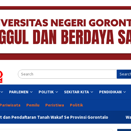
Searc
PARLEMEN
POLITIK
SEKITAR KITA
PENDIDIKAN
Pariwisata
Pemilu
Peristiwa
Politik
an Tanah Wakaf Se Provinsi Gorontalo
Wagub Idah Syahi