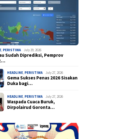
E
,
PERISTIWA
July 29, 2026
u Sudah Diprediksi, Pemprov
t…
HEADLINE
,
PERISTIWA
July 27, 2026
Gema Sukses Penas 2026 Sisakan
Duka bagi…
HEADLINE
,
PERISTIWA
July 27, 2026
Waspada Cuaca Buruk,
Dirpolairud Goronta…