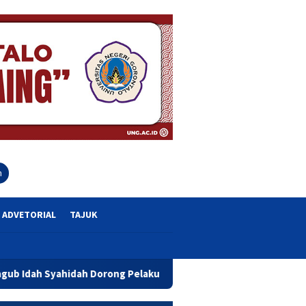
close
h
ADVETORIAL
TAJUK
dah Dorong Pelaku UMKM Tingkatkan Usaha Melalui Bantuan Moda