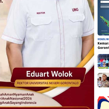
HEADLIN
Kemara
Goron