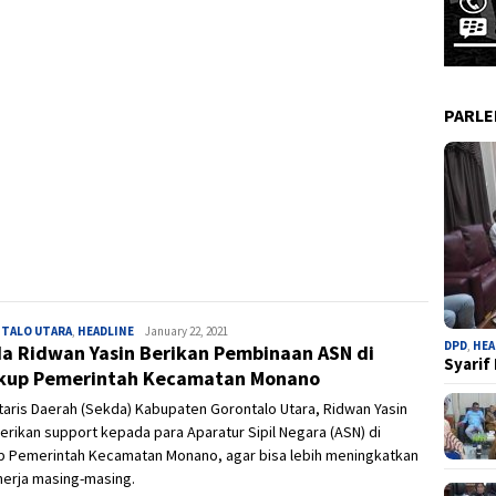
PARL
TALO UTARA
,
HEADLINE
Admin
January 22, 2021
DPD
,
HEA
a Ridwan Yasin Berikan Pembinaan ASN di
Syarif
kup Pemerintah Kecamatan Monano
aris Daerah (Sekda) Kabupaten Gorontalo Utara, Ridwan Yasin
ikan support kepada para Aparatur Sipil Negara (ASN) di
up Pemerintah Kecamatan Monano, agar bisa lebih meningkatkan
inerja masing-masing.