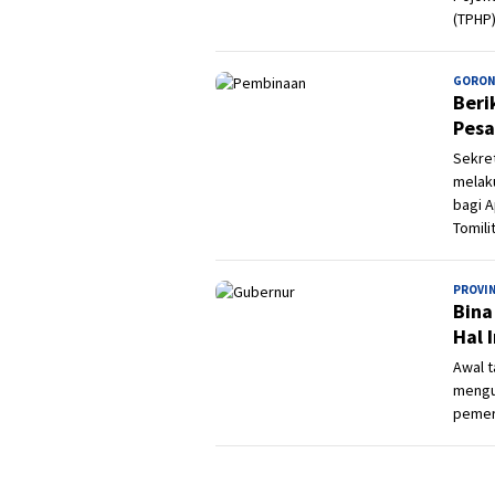
(TPHP)
GORON
Beri
Pesa
Sekret
melak
bagi A
Tomili
PROVI
Bina
Hal I
Awal t
mengu
pemer