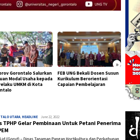
»
rov Gorontalo Salurkan
FEB UNG Bekali Dosen Susun
Adhan 
uan Modal Usaha kepada
Kurikulum Berorientasi
Bantu
Pelaku UMKM di Kota
Capaian Pembelajaran
Dugaan
ntalo
Deprov
TALO UTARA
,
HEADLINE
Admin
June 22, 2022
s TPHP Gelar Pembinaan Untuk Petani Penerima
PEM
.id (Gorut) – Dinas Tanaman Pangan Hortikultura dan Perkebunan