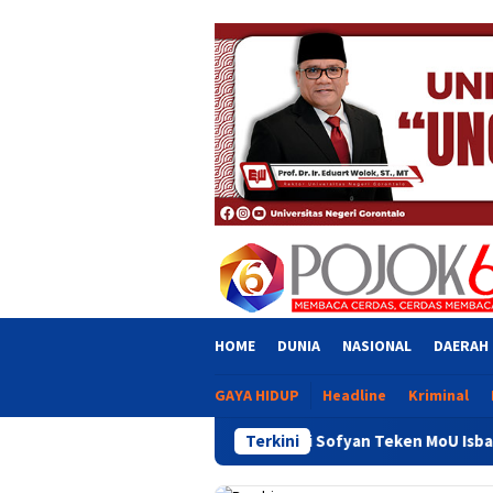
Skip
close
to
content
HOME
DUNIA
NASIONAL
DAERAH
GAYA HIDUP
Headline
Kriminal
Dapil Kota
Bupati Sofyan Teken MoU Isbat dan Pendaftar
Terkini