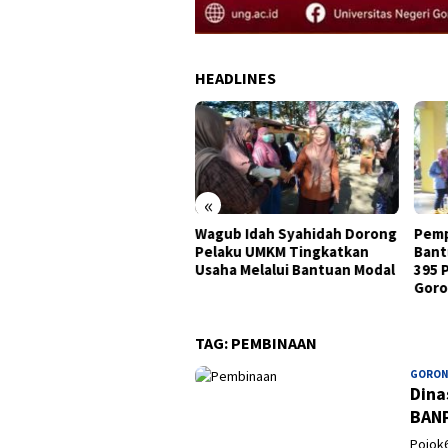
HEADLINES
«
ati Sofyan Teken MoU
Wagub Idah Syahidah Dorong
Pemp
at dan Pendaftaran Tanah
Pelaku UMKM Tingkatkan
Bant
af Se Provinsi Gorontalo
Usaha Melalui Bantuan Modal
395 
Goro
TAG:
PEMBINAAN
GORON
Dina
BAN
Pojok6