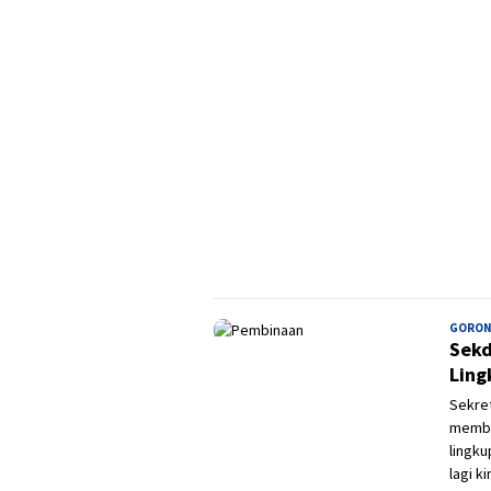
GORON
Sekd
Ling
Sekret
member
lingk
lagi k