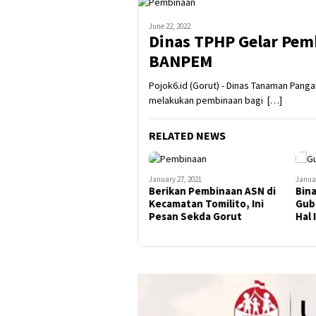
June 22, 2022
Dinas TPHP Gelar Pem
BANPEM
Pojok6.id (Gorut) - Dinas Tanaman Pang
melakukan pembinaan bagi […]
RELATED NEWS
January 27, 2021
Januar
Berikan Pembinaan ASN di
Bin
Kecamatan Tomilito, Ini
Gub
Pesan Sekda Gorut
Hal 