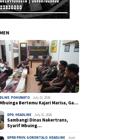
EMEN
DLINE
,
POHUWATO
July 22, 2026
 Mbuinga Bertemu Kajari Marisa, Ga…
DPD
,
HEADLINE
July 21, 2026
Sambangi Dinas Nakertrans,
Syarif Mbuing…
DPRD PROV. GORONTALO
,
HEADLINE
June