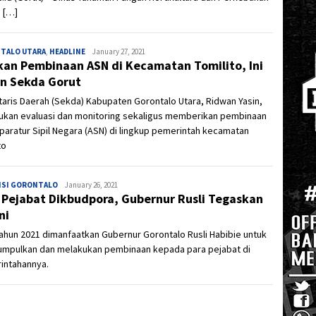
 […]
TALO UTARA
,
HEADLINE
Admin
January 27, 2021
kan Pembinaan ASN di Kecamatan Tomilito, Ini
n Sekda Gorut
aris Daerah (Sekda) Kabupaten Gorontalo Utara, Ridwan Yasin,
ukan evaluasi dan monitoring sekaligus memberikan pembinaan
paratur Sipil Negara (ASN) di lingkup pemerintah kecamatan
to
NSI GORONTALO
Admin
January 26, 2021
 Pejabat Dikbudpora, Gubernur Rusli Tegaskan
ni
ahun 2021 dimanfaatkan Gubernur Gorontalo Rusli Habibie untuk
mpulkan dan melakukan pembinaan kepada para pejabat di
intahannya.