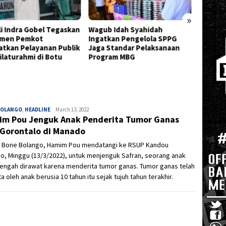
»
b Idah Syahidah
Gubernur Gusnar Tinjau
Terpil
tkan Pengelola SPPG
Progres BSPS di Paguat,
Sofyan
 Standar Pelaksanaan
Ribuan Rumah Layak Huni
Kolabo
ram MBG
untuk Warga Gorontalo
Kontri
Terus Dikebut
BOLANGO
,
HEADLINE
Ivan
March 13, 2022
m Pou Jenguk Anak Penderita Tumor Ganas
 Gorontalo di Manado
i Bone Bolango, Hamim Pou mendatangi ke RSUP Kandou
o, Minggu (13/3/2022), untuk menjenguk Safran, seorang anak
engah dirawat karena menderita tumor ganas. Tumor ganas telah
ta oleh anak berusia 10 tahun itu sejak tujuh tahun terakhir.