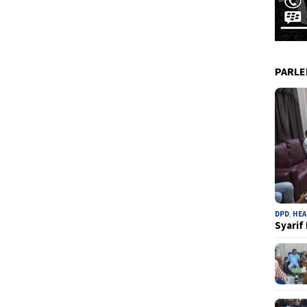
PARL
DPD
,
HEA
Syarif