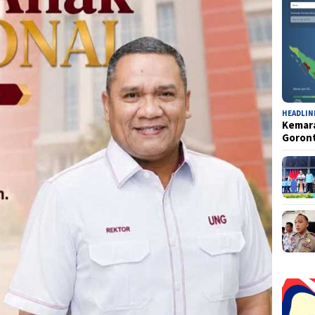
HEADLIN
Kemara
Goron