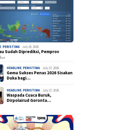
E
,
PERISTIWA
July 29, 2026
u Sudah Diprediksi, Pemprov
t…
HEADLINE
,
PERISTIWA
July 27, 2026
Gema Sukses Penas 2026 Sisakan
Duka bagi…
HEADLINE
,
PERISTIWA
July 27, 2026
Waspada Cuaca Buruk,
Dirpolairud Goronta…