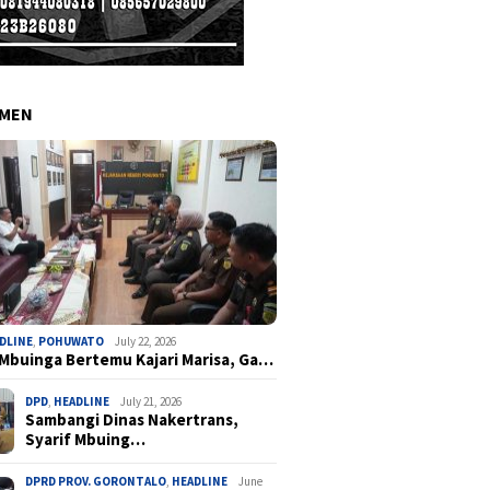
EMEN
DLINE
,
POHUWATO
July 22, 2026
 Mbuinga Bertemu Kajari Marisa, Ga…
DPD
,
HEADLINE
July 21, 2026
Sambangi Dinas Nakertrans,
Syarif Mbuing…
DPRD PROV. GORONTALO
,
HEADLINE
June