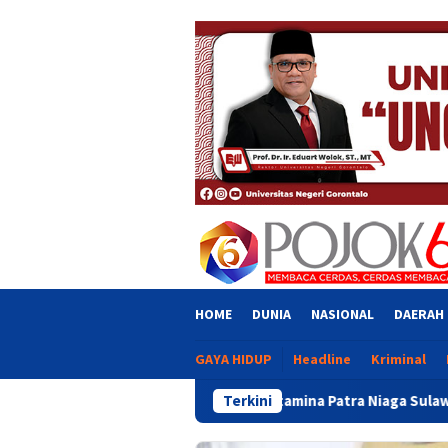
Skip
close
to
content
HOME
DUNIA
NASIONAL
DAERAH
GAYA HIDUP
Headline
Kriminal
Pertamina Patra Niaga Sulawesi Dorong Penggunaan Brig
Terkini