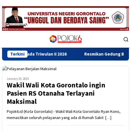
Skip
to
content
Mobile
Menu
a Triwulan II 2026
Terkini
Resmikan Gedung Baru Bahrul Ulum, W
January 19, 2023
Wakil Wali Kota Gorontalo ingin
Pasien RS Otanaha Terlayani
Maksimal
Pojok6.id (Kota Gorontalo) - Wakil Wali Kota Gorontalo Ryan Kono,
memastikan seluruh pelayanan yang ada di Rumah Sakit […]