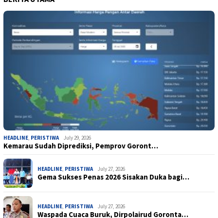
HEADLINE
,
PERISTIWA
July 29, 2026
Kemarau Sudah Diprediksi, Pemprov Goront…
HEADLINE
,
PERISTIWA
July 27, 2026
Gema Sukses Penas 2026 Sisakan Duka bagi…
HEADLINE
,
PERISTIWA
July 27, 2026
Waspada Cuaca Buruk, Dirpolairud Goronta…