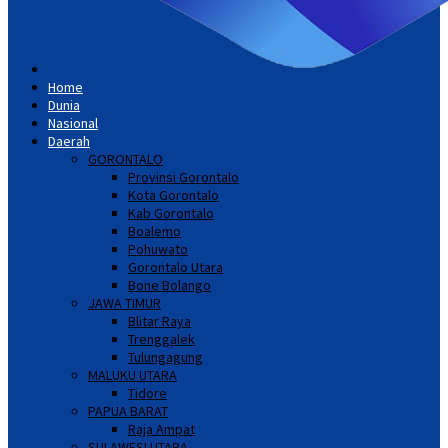
Home
Dunia
Nasional
Daerah
GORONTALO
Provinsi Gorontalo
Kota Gorontalo
Kab Gorontalo
Boalemo
Pohuwato
Gorontalo Utara
Bone Bolango
JAWA TIMUR
Blitar Raya
Trenggalek
Tulungagung
MALUKU UTARA
Tidore
PAPUA BARAT
Raja Ampat
SULAWESI UTARA