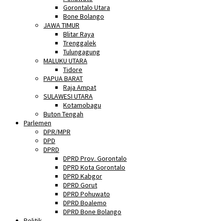
Gorontalo Utara
Bone Bolango
JAWA TIMUR
Blitar Raya
Trenggalek
Tulungagung
MALUKU UTARA
Tidore
PAPUA BARAT
Raja Ampat
SULAWESI UTARA
Kotamobagu
Buton Tengah
Parlemen
DPR/MPR
DPD
DPRD
DPRD Prov. Gorontalo
DPRD Kota Gorontalo
DPRD Kabgor
DPRD Gorut
DPRD Pohuwato
DPRD Boalemo
DPRD Bone Bolango
Politik