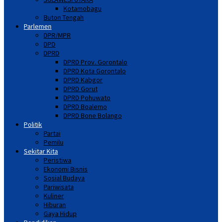
Kotamobagu
Buton Tengah
Parlemen
DPR/MPR
DPD
DPRD
DPRD Prov. Gorontalo
DPRD Kota Gorontalo
DPRD Kabgor
DPRD Gorut
DPRD Pohuwato
DPRD Boalemo
DPRD Bone Bolango
Politik
Partai
Pemilu
Sekitar Kita
Peristiwa
Ekonomi Bisnis
Sosial Budaya
Pariwisata
Kuliner
Hiburan
Gaya Hidup