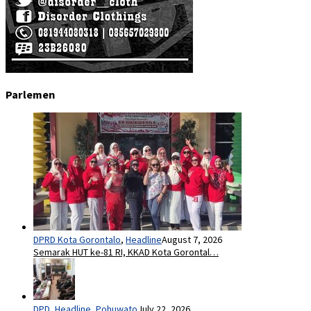
Parlemen
DPRD Kota Gorontalo
,
Headline
August 7, 2026
Semarak HUT ke-81 RI, KKAD Kota Gorontal…
DPD
,
Headline
,
Pohuwato
July 22, 2026