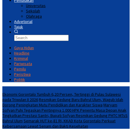
Pendidikan
Universitas
Sekolah
Olahraga
Advetorial
Tajuk
Gaya Hidup
Headline
Kriminal
Pariwisata
Pemilu
Peristiwa
Politik
Terkini
Ekonomi Gorontalo Tumbuh 6,20 Persen, Tertinggi di Pulau Sulawesi
pada Triwulan II 2026
Resmikan Gedung Baru Bahrul Ulum, Wagub Idah
Dorong Peningkatan Mutu Pendidikan dan Karakter Siswa
Maryam
Sofyan Puhi Tegaskan Pentingnya 1.000 HPK Penentu Masa Depan Anak
Tingkatkan Prestasi Santri, Bupati Sofyan Resmikan Gedung PHTC MTsS
Bahrul Ulum
Semarak HUT ke-81 RI, KKAD Kota Gorontalo Perkuat
Kebersamaan Lewat Senam dan Bakti Kesehatan