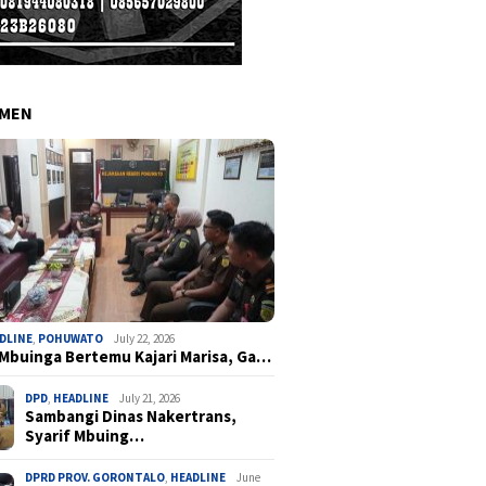
EMEN
DLINE
,
POHUWATO
July 22, 2026
 Mbuinga Bertemu Kajari Marisa, Ga…
DPD
,
HEADLINE
July 21, 2026
Sambangi Dinas Nakertrans,
Syarif Mbuing…
DPRD PROV. GORONTALO
,
HEADLINE
June