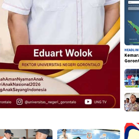
HEADLIN
Kemara
Goron
Rektor