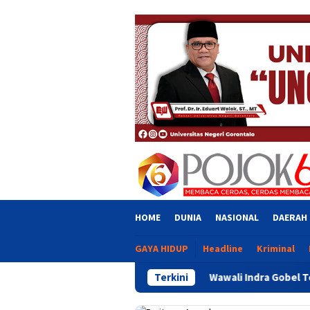
Skip
close
to
content
HOME
DUNIA
NASIONAL
DAERAH
GAYA HIDUP
Headline
Kriminal
Wawali Indra Gobel Tegaskan Komitmen Pemk
Terkini