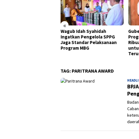
mitmen Pemkot
gkatkan Pelayanan Publik
t Silaturahmi di Botu
«
Wagub Idah Syahidah
Gube
Ingatkan Pengelola SPPG
Prog
Jaga Standar Pelaksanaan
Ribu
Program MBG
untu
Teru
TAG:
PARITRANA AWARD
HEADL
BPJA
Peng
Badan
Cabang
keten
daerah