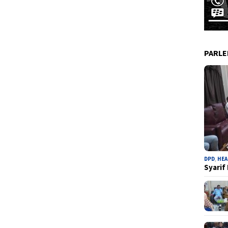
PARL
DPD
,
HEA
Syarif