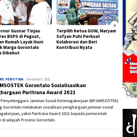
Pengu
Pusat 
Pengu
Informa
»
rnur Gusnar Tinjau
Terpilih Ketua GOW, Maryam
res BSPS di Paguat,
Sofyan Puhi Perkuat
an Rumah Layak Huni
Kolaborasi dan Beri
k Warga Gorontalo
Kontribusi Nyata
s Dikebut
INE
,
PERISTIWA
Admin
December 8, 2021
MSOSTEK Gorontalo Sosialisasikan
hargaan Paritrana Award 2021
 Penyelenggara Jaminan Sosial Ketenagakerjaan (BPJAMSOSTEK)
 Gorontalo melakukan sosialisasi penghargaan jaminan sosial
agakerjaan, yakni Paritrana Award 2021 kepada pemerintah
 di wilayah Provinsi Gorontalo.