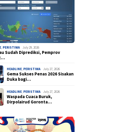
E
,
PERISTIWA
July 29, 2026
u Sudah Diprediksi, Pemprov
t…
HEADLINE
,
PERISTIWA
July 27, 2026
Gema Sukses Penas 2026 Sisakan
Duka bagi…
HEADLINE
,
PERISTIWA
July 27, 2026
Waspada Cuaca Buruk,
Dirpolairud Goronta…
 UNG Apresiasi
Wawali Indra Gobel Tegaskan