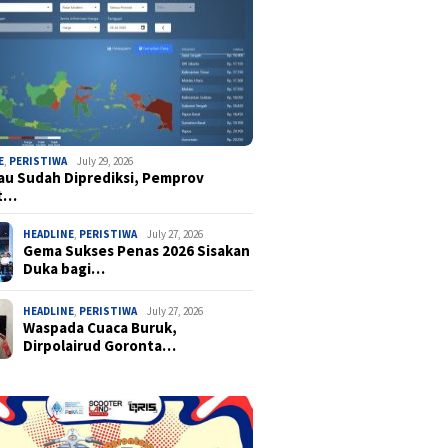
E
,
PERISTIWA
July 29, 2026
u Sudah Diprediksi, Pemprov
t…
HEADLINE
,
PERISTIWA
July 27, 2026
Gema Sukses Penas 2026 Sisakan
Duka bagi…
HEADLINE
,
PERISTIWA
July 27, 2026
Waspada Cuaca Buruk,
Dirpolairud Goronta…