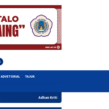
close
h
ADVETORIAL
TAJUK
Adhan Kritik Penyaluran Bantuan UMKM, Singgung Dugaan Inte