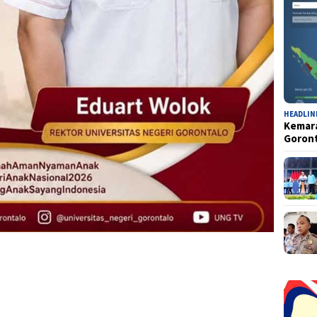
HEADLIN
Kemara
Goron