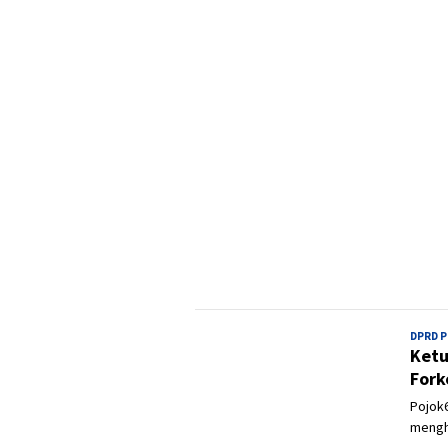
DPRD 
Ketu
Fork
Pojok6
mengh