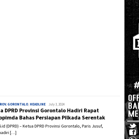
PROV. GORONTALO
,
HEADLINE
Admin
July 3, 2024
a DPRD Provinsi Gorontalo Hadiri Rapat
opimda Bahas Persiapan Pilkada Serentak
.id (DPRD) – Ketua DPRD Provinsi Gorontalo, Paris Jusuf,
adiri […]