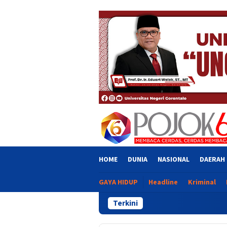
Skip
close
to
content
HOME
DUNIA
NASIONAL
DAERAH
GAYA HIDUP
Headline
Kriminal
Terkini