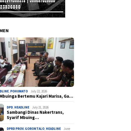
EMEN
DLINE
,
POHUWATO
July 22, 2026
 Mbuinga Bertemu Kajari Marisa, Ga…
DPD
,
HEADLINE
July 21, 2026
Sambangi Dinas Nakertrans,
Syarif Mbuing…
DPRD PROV. GORONTALO
,
HEADLINE
June