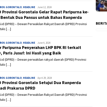
PROV. GORONTALO
,
HEADLINE
Admin
June 12, 2024
 Provinsi Gorontalo Gelar Rapat Paripurna ke-
 Bentuk Dua Pansus untuk Bahas Ranperda
BERIT
.id (DPRD) – Dewan Perwakilan Rakyat Daerah (DPRD) Provinsi
talo […]
PROV. GORONTALO
,
HEADLINE
Admin
June 4, 2024
r Paripurna Penyerahan LHP BPK RI terkait
, Paris Jusuf: Ini Hasil yang Baik
.id (DPRD) – Dewan perwakilan rakyat daerah (DPRD) Provinsi
talo […]
PROV. GORONTALO
,
HEADLINE
Admin
April 29, 2024
 Provinsi Gorontalo Setujui Dua Ranperda
adi Prakarsa DPRD
.id (DPRD) – Dewan Perwakilan Rakyat Daerah (DPRD) Provinsi
talo […]