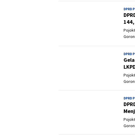
DPRD 
DPRD
144,
Pojok6
Goron
DPRD 
Gela
LKPD
Pojok6
Goron
DPRD 
DPRD
Menj
Pojok6
Goron