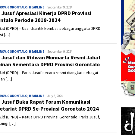
PROV. GORONTALO
,
HEADLINE
Admin
September 9, 2024
s Jusuf Apresiasi Kinerja DPRD Provinsi
ntalo Periode 2019-2024
.id (DPRD) – Usai dilantik kembali sebagai anggota DPRD
si […]
PROV. GORONTALO
,
HEADLINE
Admin
September 9, 2024
s Jusuf dan Ridwan Monoarfa Resmi Jabat
inan Sementara DPRD Provinsi Gorontalo
.id (DPRD) – Paris Jusuf secara resmi diangkat sebagai
nan […]
PROV. GORONTALO
,
HEADLINE
Admin
July 5, 2024
s Jusuf Buka Rapat Forum Komunikasi
etariat DPRD Se-Provinsi Gorontalo 2024
.id (DPRD) – Ketua DPRD Provinsi Gorontalo, Paris Jusuf,
pingi […]