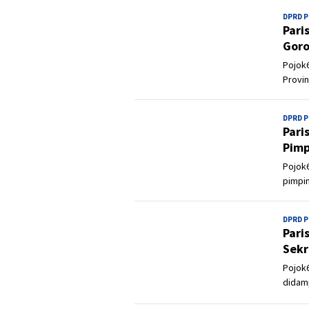
DPRD 
Pari
Goro
Pojok6
Provin
DPRD 
Pari
Pimp
Pojok6
pimpi
DPRD 
Pari
Sekr
Pojok6
didam