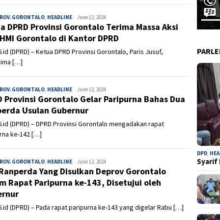
PROV. GORONTALO
,
HEADLINE
Admin
June 12, 2024
a DPRD Provinsi Gorontalo Terima Massa Aksi
 HMI Gorontalo di Kantor DPRD
PARL
.id (DPRD) – Ketua DPRD Provinsi Gorontalo, Paris Jusuf,
ima […]
PROV. GORONTALO
,
HEADLINE
Admin
June 12, 2024
 Provinsi Gorontalo Gelar Paripurna Bahas Dua
erda Usulan Gubernur
.id (DPRD) – DPRD Provinsi Gorontalo mengadakan rapat
rna ke-142 […]
DPD
,
HEA
Syarif
PROV. GORONTALO
,
HEADLINE
Admin
June 12, 2024
Ranperda Yang Disulkan Deprov Gorontalo
m Rapat Paripurna ke-143, Disetujui oleh
rnur
.id (DPRD) – Pada rapat paripurna ke-143 yang digelar Rabu […]