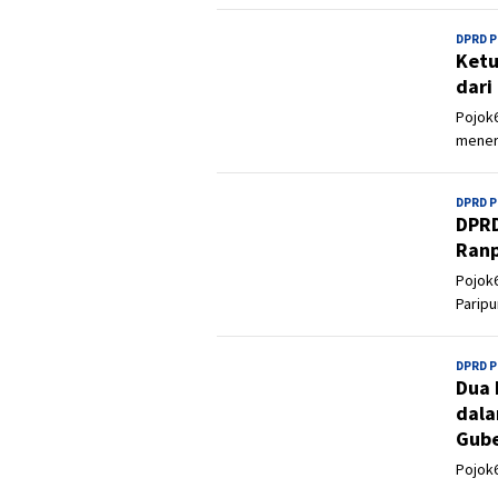
DPRD 
Ketu
dari
Pojok6
mener
DPRD 
DPRD
Ranp
Pojok6
Paripu
DPRD 
Dua 
dala
Gube
Pojok6