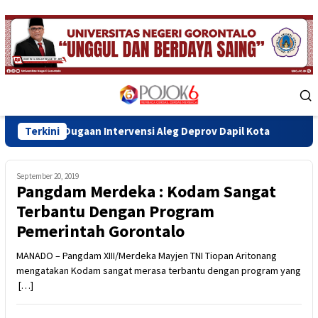
Skip
to
content
Mobile
Menu
aan Intervensi Aleg Deprov Dapil Kota
Terkini
Bupati Sofyan T
September 20, 2019
Pangdam Merdeka : Kodam Sangat
Terbantu Dengan Program
Pemerintah Gorontalo
MANADO – Pangdam XIII/Merdeka Mayjen TNI Tiopan Aritonang
mengatakan Kodam sangat merasa terbantu dengan program yang
[…]