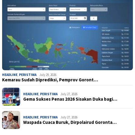
HEADLINE
,
PERISTIWA
July 29, 2026
Kemarau Sudah Diprediksi, Pemprov Goront…
HEADLINE
,
PERISTIWA
July 27, 2026
Gema Sukses Penas 2026 Sisakan Duka bagi…
HEADLINE
,
PERISTIWA
July 27, 2026
Waspada Cuaca Buruk, Dirpolairud Goronta…