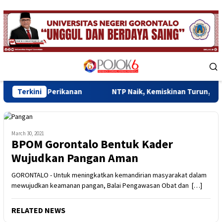
Skip
to
content
Mobile
Menu
Perikanan
Terkini
NTP Naik, Kemiskinan Turun, Ekonomi Goronta
March 30, 2021
BPOM Gorontalo Bentuk Kader
Wujudkan Pangan Aman
GORONTALO - Untuk meningkatkan kemandirian masyarakat dalam
mewujudkan keamanan pangan, Balai Pengawasan Obat dan […]
RELATED NEWS