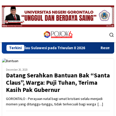
Skip
to
content
Mobile
Menu
u Sulawesi pada Triwulan II 2026
Terkini
Resmikan Gedung Baru 
December 26, 2020
Datang Serahkan Bantuan Bak “Santa
Claus”, Warga: Puji Tuhan, Terima
Kasih Pak Gubernur
GORONTALO - Perayaan natal bagi umat kristiani selalu menjadi
momen yang ditunggu-tunggu, tidak terkecuali bagi warga […]