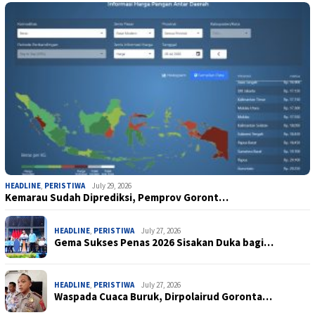
HEADLINE
,
PERISTIWA
July 29, 2026
Kemarau Sudah Diprediksi, Pemprov Goront…
HEADLINE
,
PERISTIWA
July 27, 2026
Gema Sukses Penas 2026 Sisakan Duka bagi…
HEADLINE
,
PERISTIWA
July 27, 2026
Waspada Cuaca Buruk, Dirpolairud Goronta…