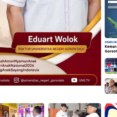
HEADLIN
Kemara
Goron