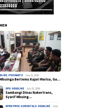
EMEN
DLINE
,
POHUWATO
July 22, 2026
 Mbuinga Bertemu Kajari Marisa, Ga…
DPD
,
HEADLINE
July 21, 2026
Sambangi Dinas Nakertrans,
Syarif Mbuing…
DPRD PROV. GORONTALO
,
HEADLINE
June