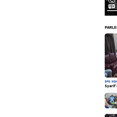
PARL
DPD
,
HEA
Syarif