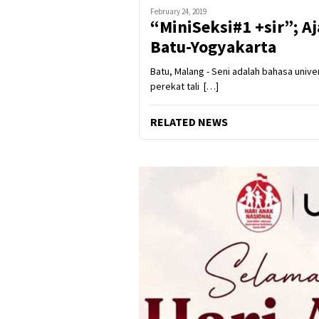
February 24, 2019
“MiniSeksi#1 +sir”; A
Batu-Yogyakarta
Batu, Malang - Seni adalah bahasa univ
perekat tali […]
RELATED NEWS