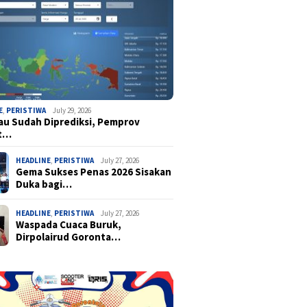
E
,
PERISTIWA
July 29, 2026
u Sudah Diprediksi, Pemprov
t…
HEADLINE
,
PERISTIWA
July 27, 2026
Gema Sukses Penas 2026 Sisakan
Duka bagi…
HEADLINE
,
PERISTIWA
July 27, 2026
Waspada Cuaca Buruk,
Dirpolairud Goronta…