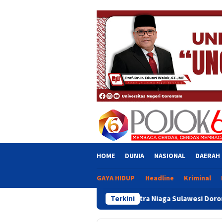
Skip
close
to
content
HOME
DUNIA
NASIONAL
DAERAH
GAYA HIDUP
Headline
Kriminal
Pertamina Patra Niaga Sulawesi Dorong Penggunaan Bright Ga
Terkini