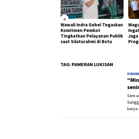
«
tamina Patra Niaga
Wawali Indra Gobel Tegaskan
Wagu
awesi Dorong
Komitmen Pemkot
Inga
ggunaan Bright Gas bagi
Tingkatkan Pelayanan Publik
Jaga
ani Sidrap sebagai Solusi
saat Silaturahmi di Botu
Prog
rgi Irigasi
TAG:
PAMERAN LUKISAN
HIBUR
“Min
seni
Seni 
Sanggu
karya 