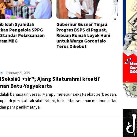
»
b Idah Syahidah
Gubernur Gusnar Tinjau
Terpil
tkan Pengelola SPPG
Progres BSPS di Paguat,
Sofyan
 Standar Pelaksanaan
Ribuan Rumah Layak Huni
Kolabo
ram MBG
untuk Warga Gorontalo
Kontri
Terus Dikebut
AN
Admin
February 24, 2019
iSeksi#1 +sir”; Ajang Silaturahmi kreatif
man Batu-Yogyakarta
adalah bahasa universal. Mampu melebur sekat-sekat perbedaan.
p jadi perekat tali silaturahmi, baik antar seniman maupun antar
dan para penikmatnya.