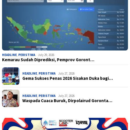
HEADLINE
,
PERISTIWA
July 29, 2026
Kemarau Sudah Diprediksi, Pemprov Goront…
HEADLINE
,
PERISTIWA
July 27, 2026
Gema Sukses Penas 2026 Sisakan Duka bagi…
HEADLINE
,
PERISTIWA
July 27, 2026
Waspada Cuaca Buruk, Dirpolairud Goronta…