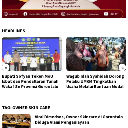
HEADLINES
«
»
Wagub Idah Syahidah Dorong
Pemprov Gorontalo Salurkan
Pelaku UMKM Tingkatkan
Bantuan Modal Usaha kepada
Usaha Melalui Bantuan Modal
395 Pelaku UMKM di Kota
Gorontalo
TAG:
OWNER SKIN CARE
Viral Dimedsos, Owner Skincare di Gorontalo
Diduga Alami Penganiayaan