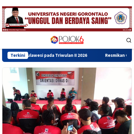
Skip
to
content
Mobile
Menu
si pada Triwulan II 2026
Terkini
Resmikan Gedung Baru Bahrul U