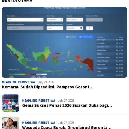
HEADLINE
,
PERISTIWA
July 29, 2026
Kemarau Sudah Diprediksi, Pemprov Goront…
HEADLINE
,
PERISTIWA
July 27, 2026
Gema Sukses Penas 2026 Sisakan Duka bagi…
HEADLINE
,
PERISTIWA
July 27, 2026
Waspada Cuaca Buruk, Dirpolairud Goronta…