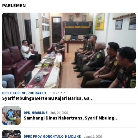
PARLEMEN
DPD
,
HEADLINE
,
POHUWATO
July 22, 2026
Syarif Mbuinga Bertemu Kajari Marisa, Ga…
DPD
,
HEADLINE
July 21, 2026
Sambangi Dinas Nakertrans, Syarif Mbuing…
DPRD PROV. GORONTALO
,
HEADLINE
June 15, 2026