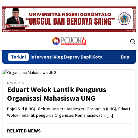
Skip
to
content
Mobile
Menu
tervensi Aleg Deprov Dapil Kota
Terkini
Bupati Sofyan Teken Mo
May 14, 2022
Eduart Wolok Lantik Pengurus
Organisasi Mahasiswa UNG
Pojok6.id (UNG) - Rektor Universitas Negeri Gorontalo (UNG), Eduart
Wolok melantik pengurus Organisasi Kemahasiswaan […]
RELATED NEWS