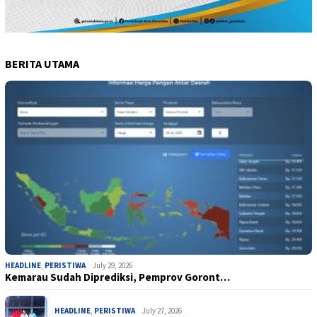
BERITA UTAMA
HEADLINE
,
PERISTIWA
July 29, 2026
Kemarau Sudah Diprediksi, Pemprov Goront…
HEADLINE
,
PERISTIWA
July 27, 2026