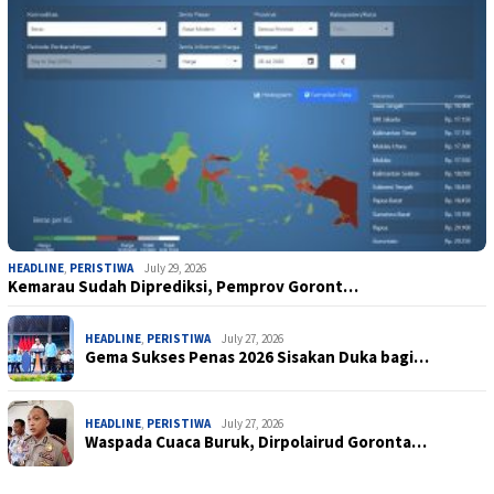
HEADLINE
,
PERISTIWA
July 29, 2026
Kemarau Sudah Diprediksi, Pemprov Goront…
HEADLINE
,
PERISTIWA
July 27, 2026
Gema Sukses Penas 2026 Sisakan Duka bagi…
HEADLINE
,
PERISTIWA
July 27, 2026
Waspada Cuaca Buruk, Dirpolairud Goronta…