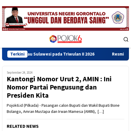
Skip
to
content
Mobile
Menu
au Sulawesi pada Triwulan II 2026
Terkini
Resmikan Gedung Baru
September 24, 2024
Kantongi Nomor Urut 2, AMIN : Ini
Nomor Partai Pengusung dan
Presiden Kita
Pojok6.id (Pilkada) - Pasangan calon Bupati dan Wakil Bupati Bone
Bolango, Amran Mustapa dan Irwan Mamesa (AMIN), […]
RELATED NEWS